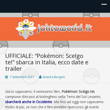
Johto World
Le novità più frizzanti dall'universo Pokémon e Nintendo
UFFICIALE: “Pokémon: Scelgo
te!” sbarca in Italia, ecco date e
trailer
7 Settembre 2017
Ginevra Borgnis
Già lo sapevamo: il ventesimo film,
Pokémon: Scelgo te!
,
campione d’incassi al botteghino nella Terra del Sol Levante,
sbarcherà anche in Occidente
. Ma fino ad oggi non sapevamo
molto di più, se non che il film avrebbe ripercorso gli eventi