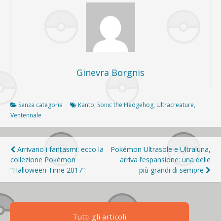
Ginevra Borgnis
Senza categoria
Kanto
,
Sonic the Hedgehog
,
Ultracreature
,
Ventennale
Navigazione
Arrivano i fantasmi: ecco la
Pokémon Ultrasole e Ultraluna,
collezione Pokémon
arriva l’espansione: una delle
articoli
“Halloween Time 2017”
più grandi di sempre
Tutti gli articoli