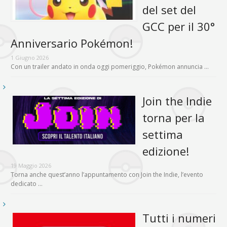
del set del
GCC per il 30°
Anniversario Pokémon!
1 Giugno 2026
Con un trailer andato in onda oggi pomeriggio, Pokémon annuncia …
Join the Indie
torna per la
settima
edizione!
19 Maggio 2026
Torna anche quest’anno l’appuntamento con Join the Indie, l’evento
dedicato …
Tutti i numeri