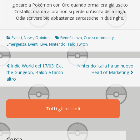
giocare a Pokémon con Oro quando ormai era già uscito
Cristallo, ma da allora non si perde un’uscita della saga.
Odia scrivere bio abbastanza sarcastiche in due righe.
Eventi
,
News
,
Opinioni
Beneficenza
,
Crosscommunity
,
Emergenza
,
Eventi
,
Live
,
Nintendo
,
Talk
,
Twitch
Navigazione
Indie World del 17/03: Exit
Nintendo Italia ha un nuovo
the Gungeon, Baldo e tanto
Head of Marketing
articoli
altro
Tutti gli articoli
Cerca