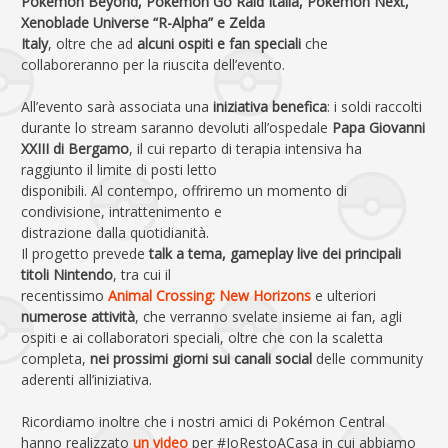
Pokémon Beyond, Pokémon Go Raid Italia, Pokémon Next,
Xenoblade Universe “R-Alpha” e Zelda
Italy
, oltre che ad
alcuni ospiti e fan speciali
che
collaboreranno per la riuscita dell’evento.
All’evento sarà associata una
iniziativa benefica
: i soldi raccolti
durante lo stream saranno devoluti all’ospedale
Papa Giovanni
XXIII di Bergamo
, il cui reparto di terapia intensiva ha
raggiunto il limite di posti letto
disponibili. Al contempo, offriremo un momento di
condivisione, intrattenimento e
distrazione dalla quotidianità.
Il progetto prevede
talk a tema, gameplay live dei principali
titoli Nintendo
, tra cui il
recentissimo
Animal Crossing: New Horizons
e ulteriori
numerose attività
, che verranno svelate insieme ai fan, agli
ospiti e ai collaboratori speciali, oltre che con la scaletta
completa,
nei prossimi giorni sui canali social
delle community
aderenti all’iniziativa.
Ricordiamo inoltre che i nostri amici di Pokémon Central
hanno realizzato
un video
per #IoRestoACasa in cui abbiamo