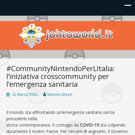
Johto World
Le novità più frizzanti dall'universo Pokémon e Nintendo
#CommunityNintendoPerLItalia:
l’iniziativa crosscommunity per
l’emergenza sanitaria
22 Marzo 2020
Simone Ghezzi
Il mondo sta affrontando un’emergenza sanitaria senza
precedenti nella
storia contemporanea. Il contagio da
COVID-19
sta colpendo
duramente il nostro Paese. Per cercare di arginarlo, il Governo