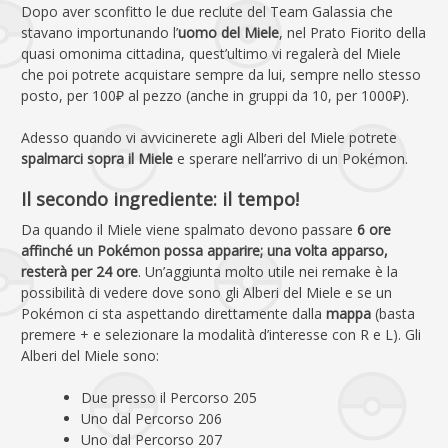
Dopo aver sconfitto le due reclute del Team Galassia che
stavano importunando l’
uomo del Miele
, nel Prato Fiorito della
quasi omonima cittadina, quest’ultimo vi regalerà del Miele
che poi potrete acquistare sempre da lui, sempre nello stesso
posto, per 100₽ al pezzo (anche in gruppi da 10, per 1000₽).
Adesso quando vi avvicinerete agli Alberi del Miele potrete
spalmarci sopra il Miele
e sperare nell’arrivo di un Pokémon.
Il secondo ingrediente: il tempo!
Da quando il Miele viene spalmato devono passare
6 ore
affinché un Pokémon possa apparire; una volta apparso,
resterà per 24 ore
. Un’aggiunta molto utile nei remake è la
possibilità di vedere dove sono gli Alberi del Miele e se un
Pokémon ci sta aspettando direttamente dalla
mappa
(basta
premere + e selezionare la modalità d’interesse con R e L). Gli
Alberi del Miele sono:
Due presso il Percorso 205
Uno dal Percorso 206
Uno dal Percorso 207