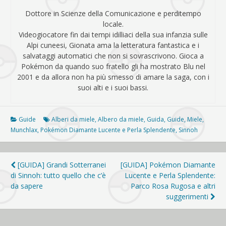
Dottore in Scienze della Comunicazione e perditempo
locale.
Videogiocatore fin dai tempi idilliaci della sua infanzia sulle
Alpi cuneesi, Gionata ama la letteratura fantastica e i
salvataggi automatici che non si sovrascrivono. Gioca a
Pokémon da quando suo fratello gli ha mostrato Blu nel
2001 e da allora non ha più smesso di amare la saga, con i
suoi alti e i suoi bassi.
Guide
Alberi da miele
,
Albero da miele
,
Guida
,
Guide
,
Miele
,
Munchlax
,
Pokémon Diamante Lucente e Perla Splendente
,
Sinnoh
Navigazione
[GUIDA] Grandi Sotterranei
[GUIDA] Pokémon Diamante
di Sinnoh: tutto quello che c’è
Lucente e Perla Splendente:
articoli
da sapere
Parco Rosa Rugosa e altri
suggerimenti