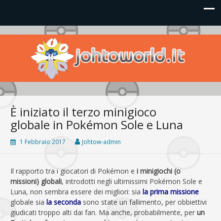
Johto World
Le novità più frizzanti dall'universo Pokémon e Nintendo
È iniziato il terzo minigioco
globale in Pokémon Sole e Luna
1 Febbraio 2017
Johtow-admin
Il rapporto tra i giocatori di Pokémon e
i minigiochi (o
missioni) globali
, introdotti negli ultimissimi Pokémon Sole e
Luna, non sembra essere dei migliori: sia
la prima missione
globale sia
la seconda
sono state un fallimento, per obbiettivi
giudicati troppo alti dai fan. Ma anche, probabilmente, per
un