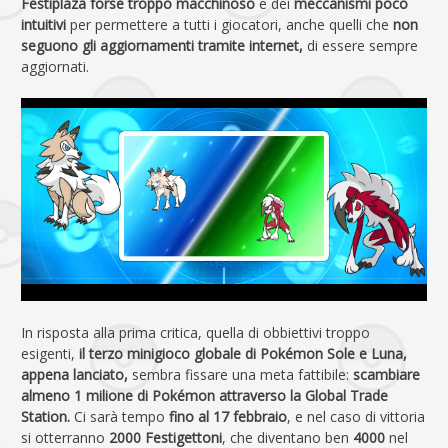
Festiplaza forse troppo macchinoso
e dei
meccanismi poco
intuitivi
per permettere a tutti i giocatori, anche quelli che
non
seguono gli aggiornamenti tramite internet,
di essere sempre
aggiornati.
In risposta alla prima critica, quella di obbiettivi troppo
esigenti,
il terzo minigioco globale di Pokémon Sole e Luna,
appena lanciato,
sembra fissare una meta fattibile:
scambiare
almeno 1 milione di Pokémon attraverso la Global Trade
Station.
Ci sarà tempo
fino al 17 febbraio
, e nel caso di vittoria
si otterranno
2000 Festigettoni
, che diventano ben
4000
nel