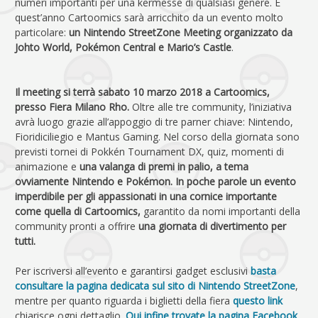
numeri importanti per una kermesse di qualsiasi genere. E
quest’anno Cartoomics sarà arricchito da un evento molto
particolare:
un Nintendo StreetZone Meeting organizzato da
Johto World, Pokémon Central e Mario’s Castle
.
Il meeting si terrà sabato 10 marzo 2018 a Cartoomics,
presso Fiera Milano Rho.
Oltre alle tre community, l’iniziativa
avrà luogo grazie all’appoggio di tre parner chiave: Nintendo,
Fioridiciliegio e Mantus Gaming. Nel corso della giornata sono
previsti tornei di Pokkén Tournament DX, quiz, momenti di
animazione e
una valanga di premi in palio, a tema
ovviamente Nintendo e Pokémon. In poche parole un evento
imperdibile per gli appassionati in una cornice importante
come quella di Cartoomics,
garantito da nomi importanti della
community pronti a offrire
una giornata di divertimento per
tutti.
Per iscriversi all’evento e garantirsi gadget esclusivi
basta
consultare la pagina dedicata sul sito di Nintendo StreetZone
,
mentre per quanto riguarda i biglietti della fiera
questo link
chiarisce ogni dettaglio
.
Qui infine trovate la pagina Facebook