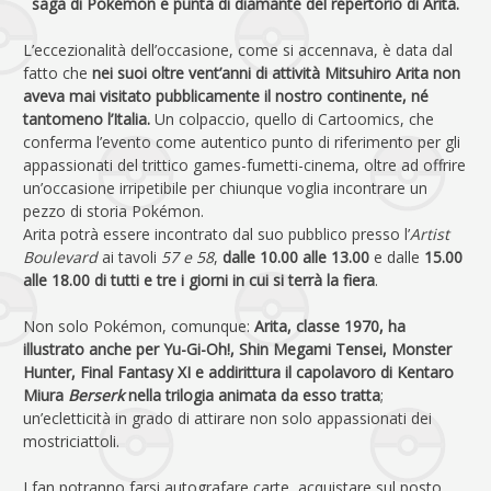
saga di Pokémon e punta di diamante del repertorio di Arita.
L’eccezionalità dell’occasione, come si accennava, è data dal
fatto che
nei suoi oltre vent’anni di attività Mitsuhiro Arita non
aveva mai visitato pubblicamente il nostro continente, né
tantomeno l’Italia.
Un colpaccio, quello di Cartoomics, che
conferma l’evento come autentico punto di riferimento per gli
appassionati del trittico games-fumetti-cinema, oltre ad offrire
un’occasione irripetibile per chiunque voglia incontrare un
pezzo di storia Pokémon.
Arita potrà essere incontrato dal suo pubblico presso l’
Artist
Boulevard
ai tavoli
57 e 58
,
dalle 10.00 alle 13.00
e dalle
15.00
alle 18.00 di tutti e tre i giorni in cui si terrà la fiera
.
Non solo Pokémon, comunque:
Arita, classe 1970, ha
illustrato anche per Yu-Gi-Oh!, Shin Megami Tensei, Monster
Hunter, Final Fantasy XI e addirittura il capolavoro di Kentaro
Miura
Berserk
nella trilogia animata da esso tratta
;
un’ecletticità in grado di attirare non solo appassionati dei
mostriciattoli.
I fan potranno farsi autografare carte, acquistare sul posto