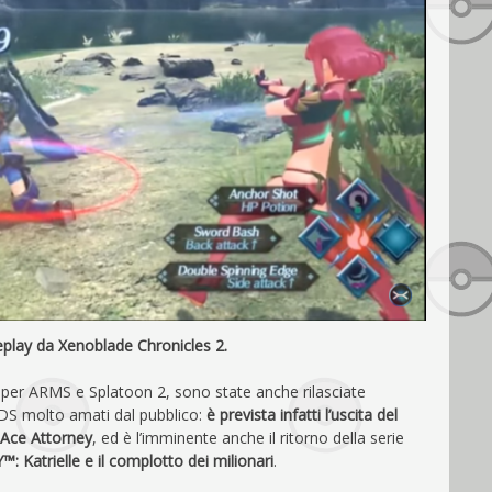
play da Xenoblade Chronicles 2.
i per ARMS e Splatoon 2, sono state anche rilasciate
 3DS molto amati dal pubblico:
è prevista infatti l’uscita del
: Ace Attorney
, ed è l’imminente anche il ritorno della serie
atrielle e il complotto dei milionari
.