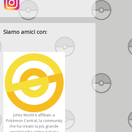
Siamo amici con:
Johto World è affiliato a
Pokémon Central, la community
che ha creato la più grande
enciclopedia online italiana