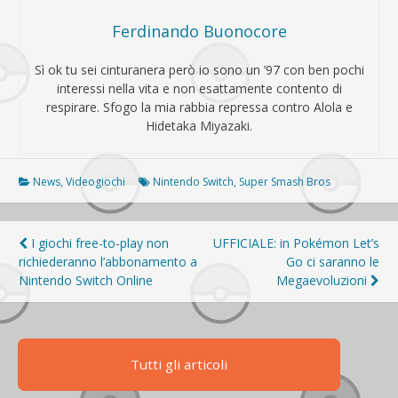
Ferdinando Buonocore
Sì ok tu sei cinturanera però io sono un ’97 con ben pochi
interessi nella vita e non esattamente contento di
respirare. Sfogo la mia rabbia repressa contro Alola e
Hidetaka Miyazaki.
News
,
Videogiochi
Nintendo Switch
,
Super Smash Bros
Navigazione
I giochi free-to-play non
UFFICIALE: in Pokémon Let’s
richiederanno l’abbonamento a
Go ci saranno le
articoli
Nintendo Switch Online
Megaevoluzioni
Tutti gli articoli