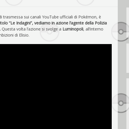
i trasmessa sui canali YouTube ufficiali di Pokémon, è
itolo “Le Indagini”, vediamo in azione l’agente della Polizia
.
Questa volta l’azione si svolge a
Luminopoli
, all’interno
izioni di Elisio.