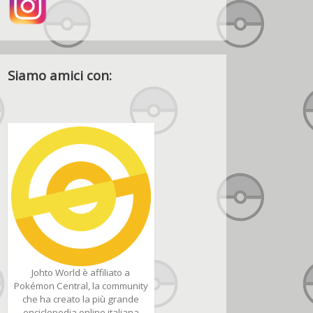
Siamo amici con:
Johto World è affiliato a
Pokémon Central, la community
che ha creato la più grande
enciclopedia online italiana