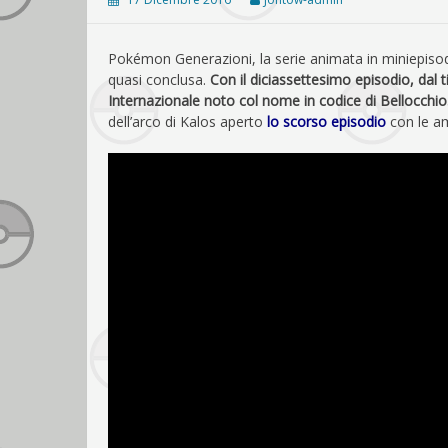
Pokémon Generazioni, la serie animata in miniepisod
quasi conclusa.
Con il diciassettesimo episodio, dal t
Internazionale noto col nome in codice di Bellocchio
dell’arco di Kalos aperto
lo scorso episodio
con le amb