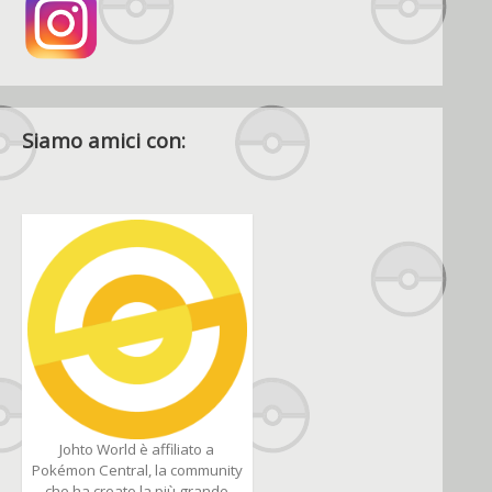
Siamo amici con:
Johto World è affiliato a
Pokémon Central, la community
che ha creato la più grande