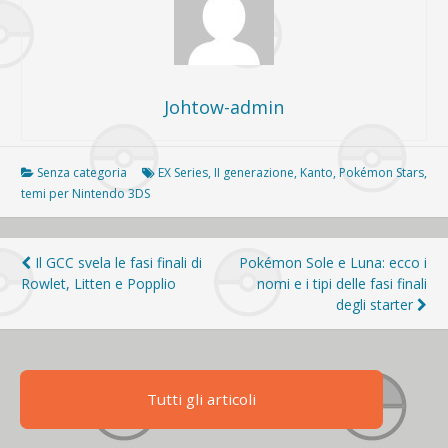
Johtow-admin
Senza categoria
EX Series
,
II generazione
,
Kanto
,
Pokémon Stars
,
temi per Nintendo 3DS
Navigazione
Il GCC svela le fasi finali di
Pokémon Sole e Luna: ecco i
Rowlet, Litten e Popplio
nomi e i tipi delle fasi finali
articoli
degli starter
Tutti gli articoli