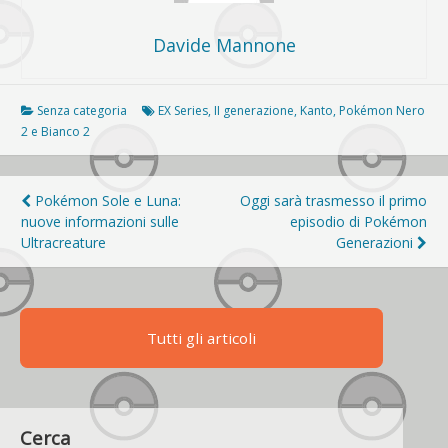
Davide Mannone
Senza categoria
EX Series
,
II generazione
,
Kanto
,
Pokémon Nero
2 e Bianco 2
Navigazione
Pokémon Sole e Luna:
Oggi sarà trasmesso il primo
nuove informazioni sulle
episodio di Pokémon
articoli
Ultracreature
Generazioni
Tutti gli articoli
Cerca