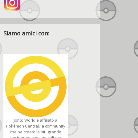
Siamo amici con:
Johto World è affiliato a
Pokémon Central, la community
che ha creato la più grande
enciclopedia online italiana