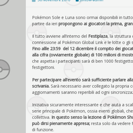
Pokémon Sole e Luna sono ormai disponibili in tutt
partire da ieri
propongono ai giocatori la prima, grand
Il tutto avviene all’interno del
Festiplaza
, la struttur
connessione al Pokémon Global Link e le lotte o gli s
Fino allle 23:59 del 12 dicembre il compito dei giocat
alla cifra (ovviamente globale) di 100 milioni di mostri
che aspetta i partecipanti sarà di ben 1000 festigett
festigettoni.
Per partecipare all’evento sarà sufficiente parlare all
scrivania.
Sarà necessario aver collegato la propria 
aggiornamenti saranno reperibili ad ogni sincronizza
Iniziativa sicuramente interessante e che aiuta a sca
serie principale di Pokémon, ossia eventi globali, che
collettiva.
In questo senso la lezione di Pokémon Shuf
può dirsi pienamente appresa;
resta solo da vedere f
di funzione.