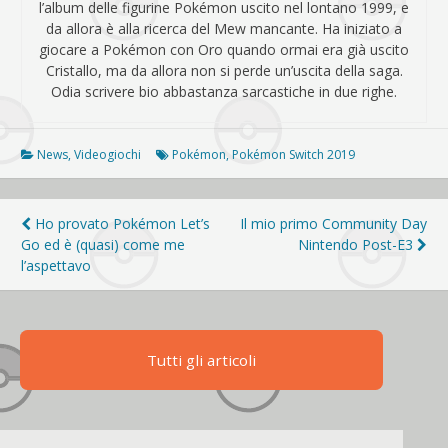
l’album delle figurine Pokémon uscito nel lontano 1999, e
da allora è alla ricerca del Mew mancante. Ha iniziato a
giocare a Pokémon con Oro quando ormai era già uscito
Cristallo, ma da allora non si perde un’uscita della saga.
Odia scrivere bio abbastanza sarcastiche in due righe.
News
,
Videogiochi
Pokémon
,
Pokémon Switch 2019
Navigazione
Ho provato Pokémon Let’s
Il mio primo Community Day
Go ed è (quasi) come me
Nintendo Post-E3
articoli
l’aspettavo
Tutti gli articoli