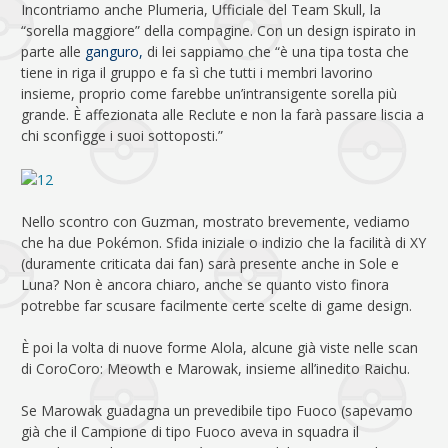
Incontriamo anche Plumeria, Ufficiale del Team Skull, la
“sorella maggiore” della compagine. Con un design ispirato in
parte alle
ganguro,
di lei sappiamo che “è una tipa tosta che
tiene in riga il gruppo e fa sì che tutti i membri lavorino
insieme, proprio come farebbe un’intransigente sorella più
grande. È affezionata alle Reclute e non la farà passare liscia a
chi sconfigge i suoi sottoposti.”
Nello scontro con Guzman, mostrato brevemente, vediamo
che ha due Pokémon. Sfida iniziale o indizio che la facilità di XY
(duramente criticata dai fan) sarà presente anche in Sole e
Luna? Non è ancora chiaro, anche se quanto visto finora
potrebbe far scusare facilmente certe scelte di game design.
È poi la volta di nuove forme Alola, alcune già viste nelle scan
di CoroCoro: Meowth e Marowak, insieme all’inedito Raichu.
Se Marowak guadagna un prevedibile tipo Fuoco (sapevamo
già che il Campione di tipo Fuoco aveva in squadra il