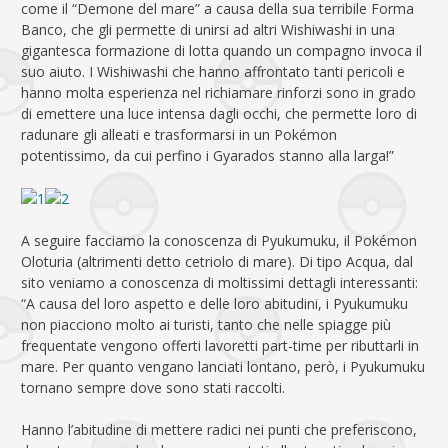
come il “Demone del mare” a causa della sua terribile Forma
Banco, che gli permette di unirsi ad altri Wishiwashi in una
gigantesca formazione di lotta quando un compagno invoca il
suo aiuto. I Wishiwashi che hanno affrontato tanti pericoli e
hanno molta esperienza nel richiamare rinforzi sono in grado
di emettere una luce intensa dagli occhi, che permette loro di
radunare gli alleati e trasformarsi in un Pokémon
potentissimo, da cui perfino i Gyarados stanno alla larga!”
A seguire facciamo la conoscenza di Pyukumuku, il Pokémon
Oloturia (altrimenti detto cetriolo di mare). Di tipo Acqua, dal
sito veniamo a conoscenza di moltissimi dettagli interessanti:
“A causa del loro aspetto e delle loro abitudini, i Pyukumuku
non piacciono molto ai turisti, tanto che nelle spiagge più
frequentate vengono offerti lavoretti part-time per ributtarli in
mare. Per quanto vengano lanciati lontano, però, i Pyukumuku
tornano sempre dove sono stati raccolti.
Hanno l’abitudine di mettere radici nei punti che preferiscono,