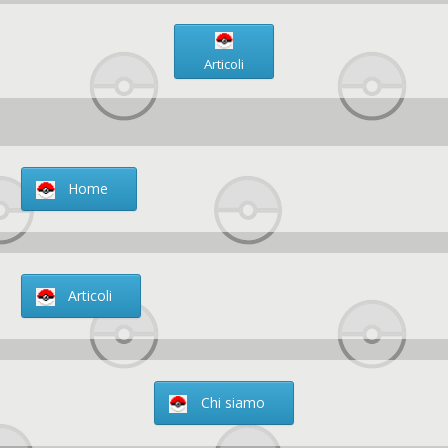
Articoli
Home
Articoli
Chi siamo