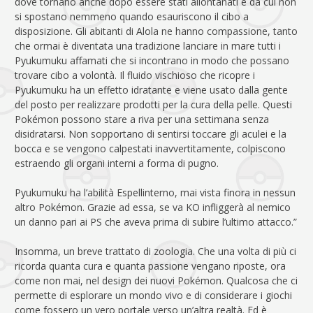
dove tornano anche dopo essere stati allontanati e da cui non
si spostano nemmeno quando esauriscono il cibo a
disposizione. Gli abitanti di Alola ne hanno compassione, tanto
che ormai è diventata una tradizione lanciare in mare tutti i
Pyukumuku affamati che si incontrano in modo che possano
trovare cibo a volontà. Il fluido vischioso che ricopre i
Pyukumuku ha un effetto idratante e viene usato dalla gente
del posto per realizzare prodotti per la cura della pelle. Questi
Pokémon possono stare a riva per una settimana senza
disidratarsi. Non sopportano di sentirsi toccare gli aculei e la
bocca e se vengono calpestati inavvertitamente, colpiscono
estraendo gli organi interni a forma di pugno.
Pyukumuku ha l’abilità Espellinterno, mai vista finora in nessun
altro Pokémon. Grazie ad essa, se va KO infliggerà al nemico
un danno pari ai PS che aveva prima di subire l’ultimo attacco.”
Insomma, un breve trattato di zoologia. Che una volta di più ci
ricorda quanta cura e quanta passione vengano riposte, ora
come non mai, nel design dei nuovi Pokémon. Qualcosa che ci
permette di esplorare un mondo vivo e di considerare i giochi
come fossero un vero portale verso un’altra realtà. Ed è