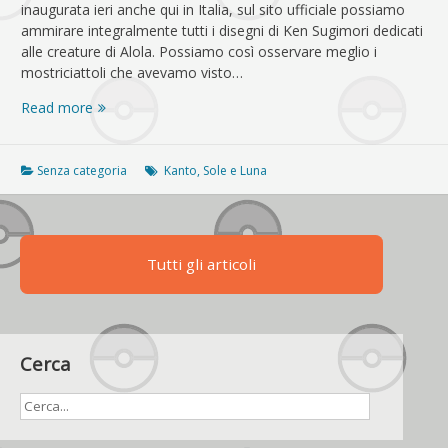
inaugurata ieri anche qui in Italia, sul sito ufficiale possiamo
ammirare integralmente tutti i disegni di Ken Sugimori dedicati
alle creature di Alola. Possiamo così osservare meglio i
mostriciattoli che avevamo visto…
Tutti
Read more
gli
artwork
ufficiali
Senza categoria
Kanto
,
Sole e Luna
dei
Pokémon
di
Alola
Tutti gli articoli
finalmente
disponibili!
Cerca