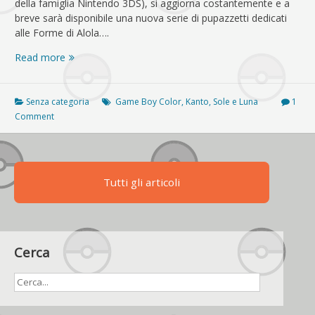
della famiglia Nintendo 3DS), si aggiorna costantemente e a
breve sarà disponibile una nuova serie di pupazzetti dedicati
alle Forme di Alola….
Ecco
Read more
i
pupazzetti
delle
Senza categoria
Game Boy Color
,
Kanto
,
Sole e Luna
1
Forme
Comment
di
Alola
da
Pokémon
Tutti gli articoli
Sole
e
Luna
Cerca