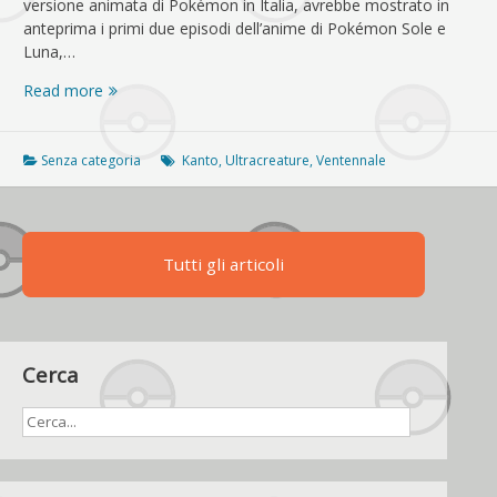
versione animata di Pokémon in Italia, avrebbe mostrato in
anteprima i primi due episodi dell’anime di Pokémon Sole e
Luna,…
Pokémon
Read more
Sole
e
Luna,
Senza categoria
Kanto
,
Ultracreature
,
Ventennale
il
cartone
sbarca
su
Tutti gli articoli
K2
Cerca