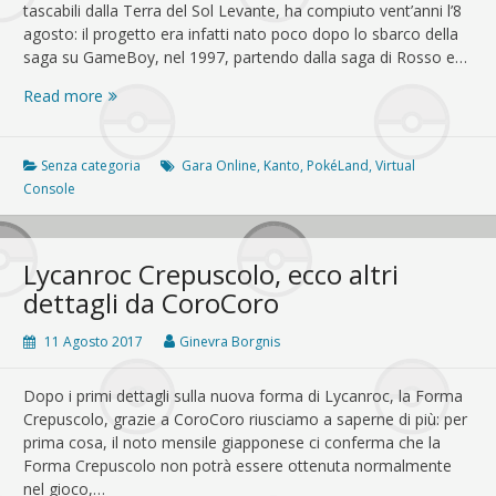
tascabili dalla Terra del Sol Levante, ha compiuto vent’anni l’8
agosto: il progetto era infatti nato poco dopo lo sbarco della
saga su GameBoy, nel 1997, partendo dalla saga di Rosso e…
Pokémon
Read more
Adventures
festeggia
i
Senza categoria
Gara Online
,
Kanto
,
PokéLand
,
Virtual
suoi
Console
primi
vent’anni
con
Lycanroc Crepuscolo, ecco altri
un’enciclopedia
dettagli da CoroCoro
11 Agosto 2017
Ginevra Borgnis
Dopo i primi dettagli sulla nuova forma di Lycanroc, la Forma
Crepuscolo, grazie a CoroCoro riusciamo a saperne di più: per
prima cosa, il noto mensile giapponese ci conferma che la
Forma Crepuscolo non potrà essere ottenuta normalmente
nel gioco,…