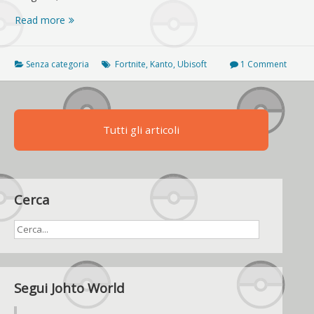
Lycanroc
Read more
Crepuscolo,
ecco
altri
Senza categoria
Fortnite
,
Kanto
,
Ubisoft
1 Comment
dettagli
da
CoroCoro
Tutti gli articoli
Cerca
Segui Johto World