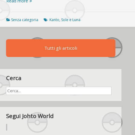
Marshadow
Read more
sbarca
su
Pokémon
Senza categoria
Kanto
,
Sole e Luna
Sole
e
Luna!
Tutti gli articoli
Cerca
Segui Johto World