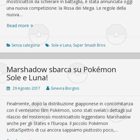
mostriciattoli da schierare in battaglia, è stata annunciata oggi
una nuova competizione: la Rissa dei Mega. Le regole della
nuova…
Arriva
Read more
la
Rissa
dei
Senza categoria
Sole e Luna
,
Super Smash Bros
Mega
per
Pokémon
Marshadow sbarca su Pokémon
Sole
Sole e Luna!
e
Luna!
29 Agosto 2017
Ginevra Borgnis
Finalmente, dopo la distribuzione giapponese in concomitanza
con il ventesimo film Pokémon, sono stati svelati i dettagli sul
rilascio del misterioso mostriciattolo leggendario Marshadow
anche per gli States e l’Europa. Il piccolo Pokémon
Lotta/Spettro di cui ancora sappiamo piuttosto poco,…