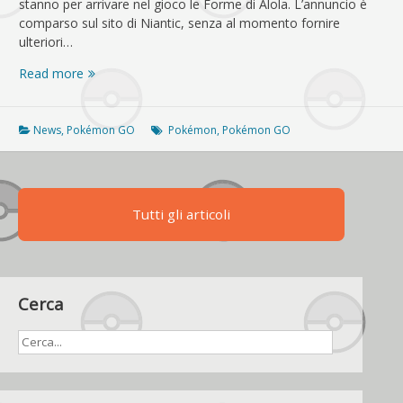
stanno per arrivare nel gioco le Forme di Alola. L’annuncio è
comparso sul sito di Niantic, senza al momento fornire
ulteriori…
Pokémon
Read more
GO,
arrivano
le
News
,
Pokémon GO
Pokémon
,
Pokémon GO
Forme
di
Alola
Tutti gli articoli
Cerca