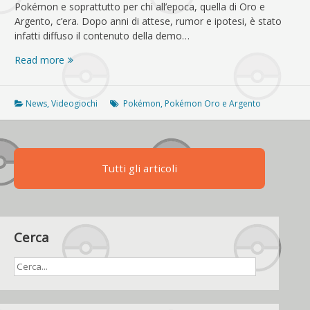
Pokémon e soprattutto per chi all’epoca, quella di Oro e
Argento, c’era. Dopo anni di attese, rumor e ipotesi, è stato
infatti diffuso il contenuto della demo…
Pokémon
Read more
Oro
e
Argento,
News
,
Videogiochi
Pokémon
,
Pokémon Oro e Argento
leakata
la
demo
del
Tutti gli articoli
1997:
ecco
tutti
i
dettagli
Cerca