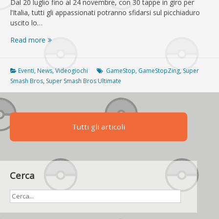
Dal 20 luglio fino al 24 novembre, con 30 tappe in giro per
l’Italia, tutti gli appassionati potranno sfidarsi sul picchiaduro
uscito lo…
Super
Read more
Smash
Bros.
Ultimate
Eventi
,
News
,
Videogiochi
GameStop
,
GameStopZing
,
Super
in
Smash Bros
,
Super Smash Bros Ultimate
tour
con
GameStopZing
Tutti gli articoli
Cerca