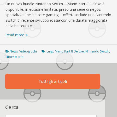
Un nuovo bundle Nintendo Switch + Mario Kart 8 Deluxe è
disponibile, in edizione limitata, preso una serie di negozi
specializzati nel settore gaming. L’offerta include una Nintendo
Switch di recente sviluppo (ossia con una durata maggiorata
della batteria) e…
Un
Read more
nuovo
bundle
Nintendo
News
,
Videogiochi
Luigi
,
Mario Kart 8 Deluxe
,
Nintendo Switch
,
Switch
Super Mario
+
Mario
Kart
8
Tutti gli articoli
Deluxe
è
ora
disponibile
in
Cerca
edizione
limitata