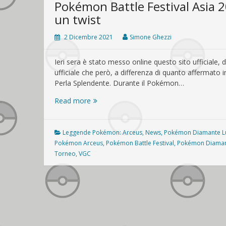
Pokémon Battle Festival Asia 2
un twist
2 Dicembre 2021
Simone Ghezzi
Ieri sera è stato messo online questo sito ufficiale,
ufficiale che però, a differenza di quanto affermat
Perla Splendente. Durante il Pokémon…
Pokémon
Read more
Battle
Festival
Asia
Leggende Pokémon: Arceus
,
News
,
Pokémon Diamante Lu
2021:
Pokémon Arceus
,
Pokémon Battle Festival
,
Pokémon Diamant
un
Torneo
,
VGC
torneo
ufficiale
con
un
twist