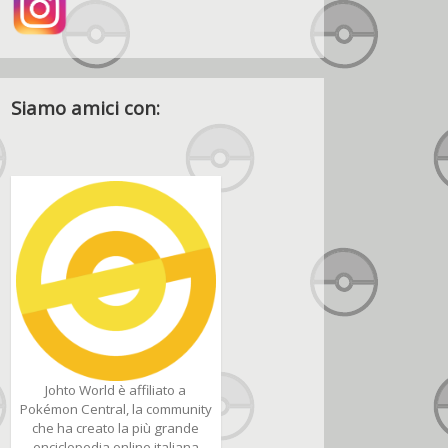
Siamo amici con:
Johto World è affiliato a
Pokémon Central, la community
che ha creato la più grande
enciclopedia online italiana