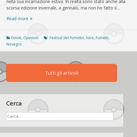
nella sua incarnazione estiva. In realtà sono stato anche alla
scorsa edizione invernale, a gennaio, ma non ho fatto il…
Johto
Read more
World
al
Festival
Eventi
,
Opinioni
Festival del Fumetto
,
fiere
,
Fumetti
,
del
Novegro
Fumetto
di
Novegro
2025
Tutti gli articoli
Cerca