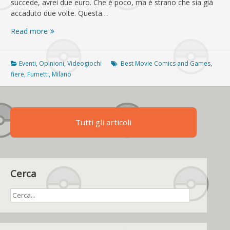
succede, avrei due euro. Che è poco, ma è strano che sia già
accaduto due volte. Questa…
Johto
Read more
World
al
Best
Eventi
,
Opinioni
,
Videogiochi
Best Movie Comics and Games
,
Movie
fiere
,
Fumetti
,
Milano
Comics
and
Games
2025
Tutti gli articoli
Cerca