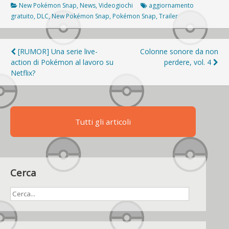
New Pokémon Snap
,
News
,
Videogiochi
aggiornamento
gratuito
,
DLC
,
New Pokémon Snap
,
Pokémon Snap
,
Trailer
Navigazione
[RUMOR] Una serie live-
Colonne sonore da non
action di Pokémon al lavoro su
perdere, vol. 4
articoli
Netflix?
Tutti gli articoli
Cerca