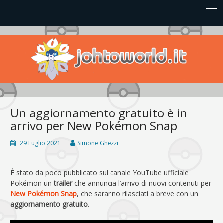
Johto World
Le novità più frizzanti dall'universo Pokémon e Nintendo
Un aggiornamento gratuito è in
arrivo per New Pokémon Snap
29 Luglio 2021
Simone Ghezzi
È stato da poco pubblicato sul canale YouTube ufficiale
Pokémon un
trailer
che annuncia l’arrivo di nuovi contenuti per
New Pokémon Snap
, che saranno rilasciati a breve con un
aggiornamento gratuito
.