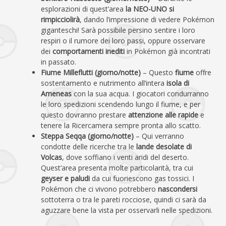
esplorazioni di quest’area
la NEO-UNO si
rimpicciolirà
, dando l’impressione di vedere Pokémon
giganteschi! Sarà possibile persino sentire i loro
respiri o il rumore dei loro passi, oppure osservare
dei
comportamenti inediti
in Pokémon già incontrati
in passato.
Fiume Milleflutti (giorno/notte)
– Questo
fiume
offre
sostentamento e nutrimento all’intera
isola di
Ameneas
con la sua acqua. I giocatori condurranno
le loro spedizioni scendendo lungo il fiume, e per
questo dovranno prestare
attenzione alle rapide
e
tenere la Ricercamera sempre pronta allo scatto.
Steppa Seqqa (giorno/notte)
– Qui verranno
condotte delle ricerche tra le
lande desolate di
Volcas
, dove soffiano i venti aridi del deserto.
Quest’area presenta molte particolarità, tra cui
geyser e paludi
da cui fuoriescono gas tossici. I
Pokémon che ci vivono potrebbero
nascondersi
sottoterra o tra le pareti rocciose, quindi ci sarà da
aguzzare bene la vista per osservarli nelle spedizioni.