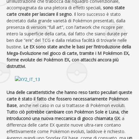
un’illustrazione che trabocca dal riquadro convenzionale,
accompagnata da una pletora di effetti speciali,
sono state
carte create per lasciare il segno
. Il loro successo è stato
decretato dalla grande varietà di Pokémon presentati, dalla
presenza di versioni “full art”, con l’artwork che ricopre per
intero la superficie della carta, dal fatto che siano durate per
ben due “ere” del TCG e dalla relativa facilità di trovarle nelle
bustine.
Le EX sono state anche le basi per l’introduzione della
Mega-Evoluzione nel gioco di carte, tramite i M Pokémon EX,
forme evolute dei Pokémon EX, con attacchi ancora più
distruttivi.
Una delle caratteristiche che hanno reso tanto peculiari queste
carte è stato il fatto che fossero necessariamente Pokémon
Base
, anche nel caso in cui si trattasse di Pokémon evoluti.
Tutto ciò potrebbe cambiare con Pokémon Sole e Luna, che
introducono una nuova meccanica di gioco chiamata GX
: a
differenza delle carte EX queste nuove ultra-rare contano
effettivamente come Pokémon evoluti, laddove è richiesto.
Avremo quindi uno Snorlax GX base, come di consueto, ma
un