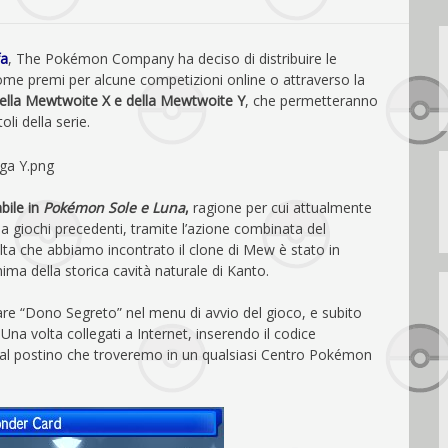
fa
, The Pokémon Company ha deciso di distribuire le
me premi per alcune competizioni online o attraverso la
 della Mewtwoite X e della Mewtwoite Y
, che permetteranno
li della serie.
bile in
Pokémon Sole e
Luna
,
ragione per cui attualmente
da giochi precedenti, tramite l’azione combinata del
olta che abbiamo incontrato il clone di Mew è stato in
nima della storica cavità naturale di Kanto.
are “Dono Segreto” nel menu di avvio del gioco, e subito
na volta collegati a Internet, inserendo il codice
 dal postino che troveremo in un qualsiasi Centro Pokémon