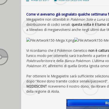
Come vi avevamo già segnalato qualche settimana 
Megapietre non ottenibili in
Pokémon Sole e Luna
co
distribuzione di codici seriali:
questa volta è il turno
a Mewtwo di megaevolversi anche negli ultimi due tito
Vi ricordiamo che il Pokémon Genetico
non è cattura
l’unico modo per ottenerlo sarà trasferirlo a partire 
Pokétrasferitore
e della
Banca Pokémon
. L’ultima v
Pokémon XY
, all’interno di quella Grotta Ignota omo
Per ottenere le Megapietre sarà sufficiente selezion
dopo “Ricevi dono tramite codice seriale/password”. U
M2DESCENT
riceveremo il nostro dono, da ritirare
della regione di Alola.