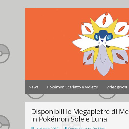
Skip
to
Johto World
Le novità più frizzanti dall'universo Pokémon e 
content
News
Pokémon Scarlatto e Violetto
Videogiochi
Disponibili le Megapietre di
in Pokémon Sole e Luna
4 Marzo 2017
Federico Lezzi De Masi