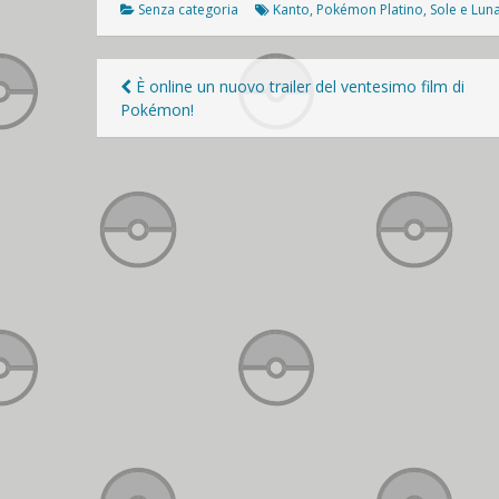
Senza categoria
Kanto
,
Pokémon Platino
,
Sole e Lun
Navigazione
È online un nuovo trailer del ventesimo film di
Pokémon!
articoli