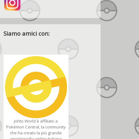
Siamo amici con:
Johto World è affiliato a
Pokémon Central, la community
che ha creato la più grande
enciclopedia online italiana