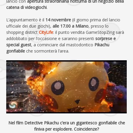
lancio con
apertura straordinaria notturna di un negozio della
catena di videogiochi
.
L’appuntamento è il
14 novembre
(il giorno prima del lancio
ufficiale dei due giochi),
alle 17.00 a Milano
, presso lo
shopping district
CityLife
: il punto vendita GameStopZing sarà
addobbato per l’occasione e saranno presenti
sorprese e
special guest
, a cominciare dal mastodontico
Pikachu
gonfiabile
che sormonterà l’area.
Nel film Detective Pikachu c’era un gigantesco gonfiabile che
finiva per esplodere. Coincidenze?