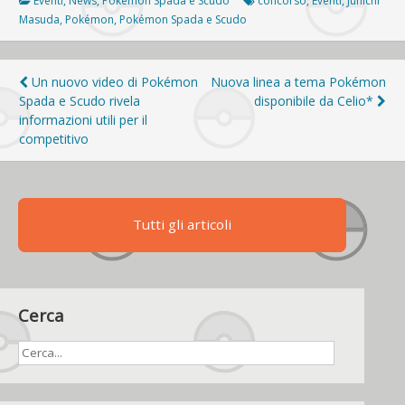
Eventi
,
News
,
Pokémon Spada e Scudo
concorso
,
Eventi
,
Junichi
Masuda
,
Pokémon
,
Pokémon Spada e Scudo
Navigazione
Un nuovo video di Pokémon
Nuova linea a tema Pokémon
Spada e Scudo rivela
disponibile da Celio*
articoli
informazioni utili per il
competitivo
Tutti gli articoli
Cerca