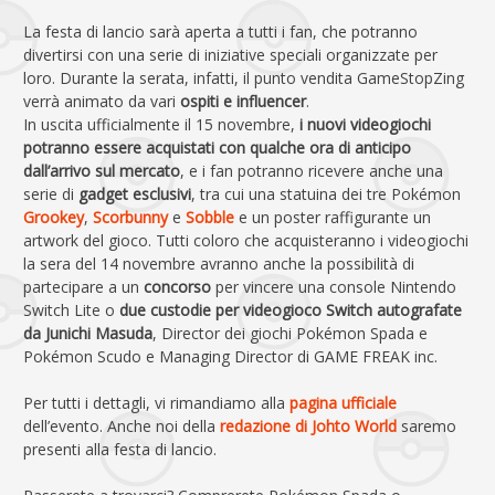
La festa di lancio sarà aperta a tutti i fan, che potranno
divertirsi con una serie di iniziative speciali organizzate per
loro. Durante la serata, infatti, il punto vendita GameStopZing
verrà animato da vari
ospiti e influencer
.
In uscita ufficialmente il 15 novembre,
i nuovi videogiochi
potranno essere acquistati con qualche ora di anticipo
dall’arrivo sul mercato
, e i fan potranno ricevere anche una
serie di
gadget esclusivi
, tra cui una statuina dei tre Pokémon
Grookey
,
Scorbunny
e
Sobble
e un poster raffigurante un
artwork del gioco. Tutti coloro che acquisteranno i videogiochi
la sera del 14 novembre avranno anche la possibilità di
partecipare a un
concorso
per vincere una console Nintendo
Switch Lite o
due custodie per videogioco Switch autografate
da Junichi Masuda
, Director dei giochi Pokémon Spada e
Pokémon Scudo e Managing Director di GAME FREAK inc.
Per tutti i dettagli, vi rimandiamo alla
pagina ufficiale
dell’evento. Anche noi della
redazione di Johto World
saremo
presenti alla festa di lancio.