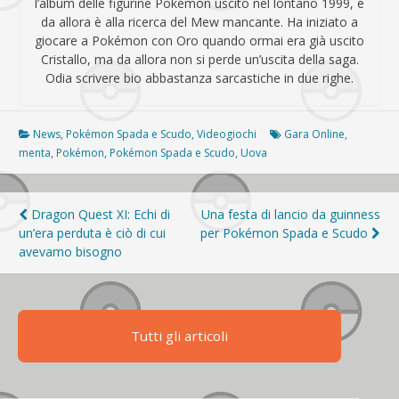
l’album delle figurine Pokémon uscito nel lontano 1999, e
da allora è alla ricerca del Mew mancante. Ha iniziato a
giocare a Pokémon con Oro quando ormai era già uscito
Cristallo, ma da allora non si perde un’uscita della saga.
Odia scrivere bio abbastanza sarcastiche in due righe.
News
,
Pokémon Spada e Scudo
,
Videogiochi
Gara Online
,
menta
,
Pokémon
,
Pokémon Spada e Scudo
,
Uova
Navigazione
Dragon Quest XI: Echi di
Una festa di lancio da guinness
un’era perduta è ciò di cui
per Pokémon Spada e Scudo
articoli
avevamo bisogno
Tutti gli articoli