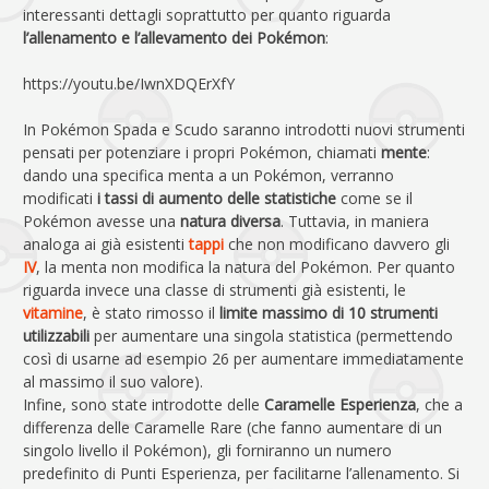
interessanti dettagli soprattutto per quanto riguarda
l’allenamento e l’allevamento dei Pokémon
:
https://youtu.be/IwnXDQErXfY
In Pokémon Spada e Scudo saranno introdotti nuovi strumenti
pensati per potenziare i propri Pokémon, chiamati
mente
:
dando una specifica menta a un Pokémon, verranno
modificati
i tassi di aumento delle statistiche
come se il
Pokémon avesse una
natura diversa
. Tuttavia, in maniera
analoga ai già esistenti
tappi
che non modificano davvero gli
IV
, la menta non modifica la natura del Pokémon. Per quanto
riguarda invece una classe di strumenti già esistenti, le
vitamine
, è stato rimosso il
limite massimo di 10 strumenti
utilizzabili
per aumentare una singola statistica (permettendo
così di usarne ad esempio 26 per aumentare immediatamente
al massimo il suo valore).
Infine, sono state introdotte delle
Caramelle Esperienza
, che a
differenza delle Caramelle Rare (che fanno aumentare di un
singolo livello il Pokémon), gli forniranno un numero
predefinito di Punti Esperienza, per facilitarne l’allenamento. Si