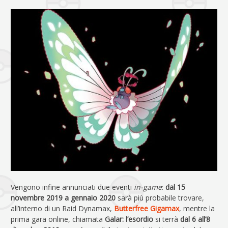
Vengono infine annunciati due eventi
in-game
:
dal 15
novembre 2019 a gennaio 2020
sarà più probabile trovare,
all’interno di un Raid Dynamax,
Butterfree Gigamax
, mentre la
prima gara online, chiamata
Galar: l’esordio
si terrà
dal 6 all’8