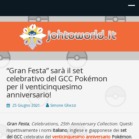
Johto World
Le novità più frizzanti dall'universo Pokémon e Nintendo
“Gran Festa” sarà il set
celebrativo del GCC Pokémon
per il venticinquesimo
anniversario!
25 Giugno 2021
Simone Ghezzi
Gran Festa
,
Celebrations
,
25th Anniversary Collection
. Questi
rispettivamente i nomi
italiano
, inglese e giapponese dei
set
del GCC
celebrativi del
venticinquesimo anniversario
Pokémon
.