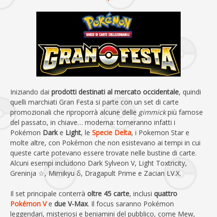
Iniziando dai
prodotti destinati al mercato occidentale
, quindi
quelli marchiati Gran Festa si parte con un set di carte
promozionali che riproporrà alcune delle
gimmick
più famose
del passato, in chiave… moderna: torneranno infatti i
Pokémon
Dark
e
Light
, le
Specie Delta
, i Pokemon Star e
molte altre, con Pokémon che non esistevano ai tempi in cui
queste carte potevano essere trovate nelle bustine di carte.
Alcuni esempi includono Dark Sylveon V, Light Toxtricity,
Greninja ☆, Mimikyu δ, Dragapult Prime e Zacian LV.X.
Il set principale conterrà
oltre 45 carte
, inclusi
quattro
Pokémon V
e
due V-Max
. Il focus saranno Pokémon
leggendari, misteriosi e beniamini del pubblico, come Mew,