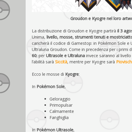
Groudon e Kyogre nel loro artwor
La distribuzione di Groudon e Kyogre partirà
il 3 agos
Unima,
livello, mosse, strumenti tenuti e mostriciat
caricherà il codice di Gamestop: in Pokémon Sole e
Ultraluna Groudon. Come in precedenza per i primi due
60
; per
Ultrasole e Ultraluna
invece saranno al livell
l’abilità sarà
Siccità
, mentre per Kyogre sarà
Piovisch
Ecco le mosse di
Kyogre
:
In
Pokémon Sole
,
Geloraggio
Primopulsar
Calmamente
Fanghiglia
In
Pokémon Ultrasole
,