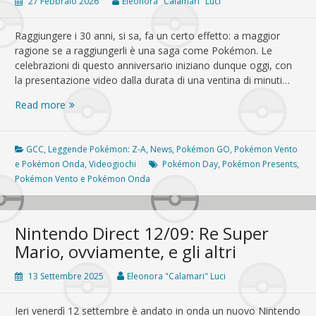
27 Febbraio 2026
Eleonora "Calamari" Luci
Raggiungere i 30 anni, si sa, fa un certo effetto: a maggior
ragione se a raggiungerli è una saga come Pokémon. Le
celebrazioni di questo anniversario iniziano dunque oggi, con
la presentazione video dalla durata di una ventina di minuti…
Pokémon
Read more
Day
2026:
presentati
GCC
,
Leggende Pokémon: Z-A
,
News
,
Pokémon GO
,
Pokémon Vento
Pokémon
e Pokémon Onda
,
Videogiochi
Pokémon Day
,
Pokémon Presents
,
Vento
Pokémon Vento e Pokémon Onda
e
Pokémon
Onda
Nintendo Direct 12/09: Re Super
Mario, ovviamente, e gli altri
13 Settembre 2025
Eleonora "Calamari" Luci
Ieri venerdì 12 settembre è andato in onda un nuovo Nintendo