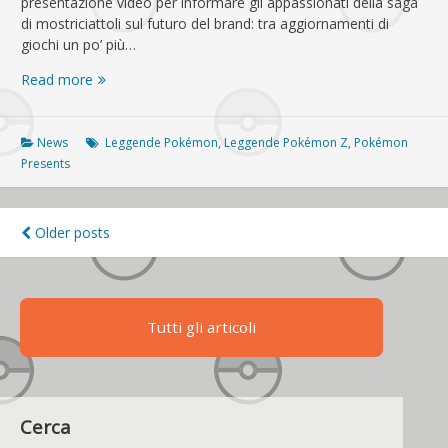
presentazione video per informare gli appassionati della saga
di mostriciattoli sul futuro del brand: tra aggiornamenti di
giochi un po’ più…
Pokémon
Read more
Presents
27/2/24,
ecco
News
Leggende Pokémon
,
Leggende Pokémon Z
,
Pokémon
Leggende
Presents
Pokémon:
Z-
A!
Navigazione
Older posts
articoli
Tutti gli articoli
Cerca