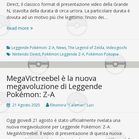
Direct, il classico format di presentazione video della Grande
N, stavolta della durata di circa un’ora. La particolare durata è
dovuta ad un motivo più che legittimo: l’inizio dei…
Nintendo
Read more
Direct
12/09:
Re
Leggende Pokémon: Z-A
,
News
,
The Legend of Zelda
,
Videogiochi
Super
Nintendo Direct
,
Pokémon Leggende Z-A
,
Pokémon Pokopia
Mario,
ovviamente,
e
MegaVictreebel è la nuova
gli
megavoluzione di Leggende
altri
Pokémon: Z-A
21 Agosto 2025
Eleonora "Calamari" Luci
Oggi giovedì 21 agosto è stato ufficialmente rivelata una
nuova megavoluzione per Leggende Pokémon: Z-A:
MegaVictreebel. Il video di presentazione di questa nuova