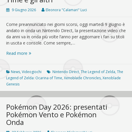
9 Giugno 2026
Eleonora "Calamari" Luci
Come preannunciato nei giorni scorsi, oggi martedì 9 giugno è
andato in onda un Nintendo Direct, la presentazione video che
da anni va in onda più volte l’anno per aggiornare i fan su titoli
in uscita e console. Come sempre,…
Nintendo
Read more
Direct
09/06:
Xenoblade
News
,
Videogiochi
Nintendo Direct
,
The Legend of Zelda
,
The
Genesis,
Legend of Zelda: Ocarina of Time
,
Xenoblade Chronicles
,
Xenoblade
Ocarina
Genesis
of
Time
e
Pokémon Day 2026: presentati
gli
Pokémon Vento e Pokémon
altri
Onda