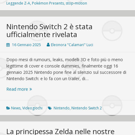
update,
Leggende Z-A
,
Pokémon Presents
,
stop-motion
niente
di
sostanzioso
Nintendo Switch 2 è stata
ufficialmente rivelata
16 Gennaio 2025
Eleonora "Calamari" Luci
Dopo mesi di rumours, leaks, modelli 3D e foto più o meno
legittime di cover e console dummies, finalmente oggi 16
gennaio 2025 Nintendo pone fine al silenzio sul successore di
Nintendo Switch: e lo fa con un trailer, di…
Nintendo
Read more
Switch
2
è
News
,
Videogiochi
Nintendo
,
Nintendo Switch 2
stata
ufficialmente
rivelata
La principessa Zelda nelle nostre