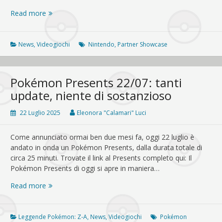
Nintendo
Read more
Direct
Partner
Showcase
News
,
Videogiochi
Nintendo
,
Partner Showcase
del
31/07:
piccole
Pokémon Presents 22/07: tanti
chicche
update, niente di sostanzioso
e
le
22 Luglio 2025
Eleonora "Calamari" Luci
novità
Square
Come annunciato ormai ben due mesi fa, oggi 22 luglio è
Enix
andato in onda un Pokémon Presents, dalla durata totale di
circa 25 minuti. Trovate il link al Presents completo qui: Il
Pokémon Presents di oggi si apre in maniera…
Pokémon
Read more
Presents
22/07:
tanti
Leggende Pokémon: Z-A
,
News
,
Videogiochi
Pokémon