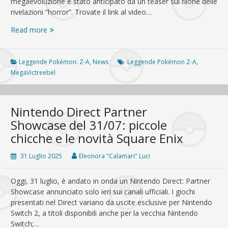
megaevoluzione è stato anticipato da un teaser sul filone delle
rivelazioni “horror”. Trovate il link al video…
MegaVictreebel
Read more
è
la
nuova
Leggende Pokémon: Z-A
,
News
Leggende Pokémon Z-A
,
megavoluzione
MegaVictreebel
di
Leggende
Pokémon:
Nintendo Direct Partner
Z-
Showcase del 31/07: piccole
A
chicche e le novità Square Enix
31 Luglio 2025
Eleonora "Calamari" Luci
Oggi, 31 luglio, è andato in onda un Nintendo Direct: Partner
Showcase annunciato solo ieri sui canali ufficiali. I giochi
presentati nel Direct variano da uscite esclusive per Nintendo
Switch 2, a titoli disponibili anche per la vecchia Nintendo
Switch;…