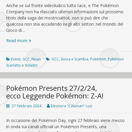
Anche se sul fronte videoludico tutto tace, e The Pokémon
Company non ha rilasciato ulteriori informazioni sul prossimo
titolo della saga dei mostriciattoli, non si può dire che
qualcosa non stia accadendo negli altri settori: nel mondo del
Gioco di…
Pokémon
Read more
Gioca
e
Scambia,
Eventi
,
GCC
,
News
GCC
,
Gioca e Scambia
,
Pokémon
,
Pokémon
arriva
Scarlatto e Violetto
il
tour
estivo
Pokémon Presents 27/2/24,
ecco Leggende Pokémon: Z-A!
27 Febbraio 2024
Eleonora "Calamari" Luci
In occasione del Pokémon Day, ogni 27 febbraio viene messo
in onda sui canali ufficiali un Pokémon Presents, una