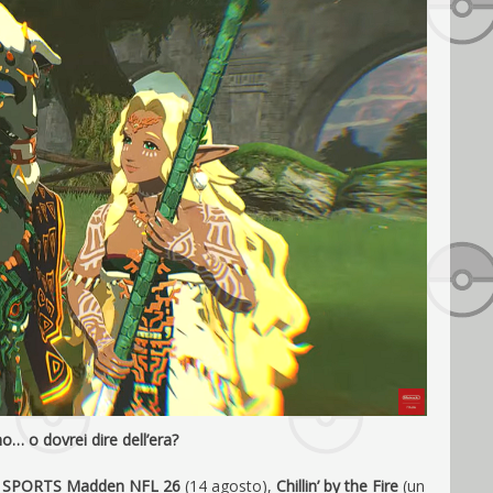
o… o dovrei dire dell’era?
 SPORTS Madden NFL 26
(14 agosto),
Chillin’ by the Fire
(un