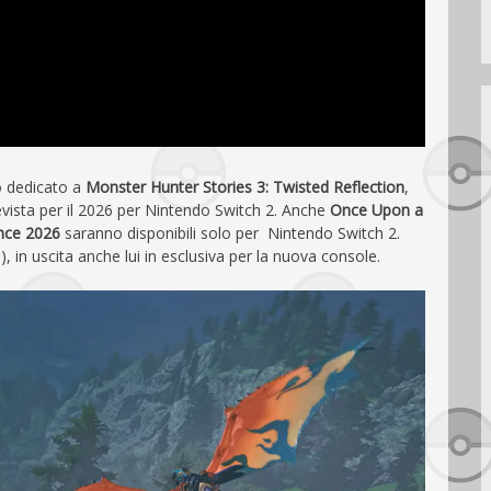
o dedicato a
Monster Hunter Stories 3: Twisted Reflection
,
vista per il 2026 per Nintendo Switch 2. Anche
Once Upon a
nce 2026
saranno disponibili solo per Nintendo Switch 2.
, in uscita anche lui in esclusiva per la nuova console.