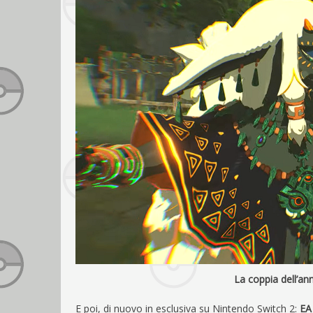
La coppia dell’ann
E poi, di nuovo in esclusiva su Nintendo Switch 2:
EA