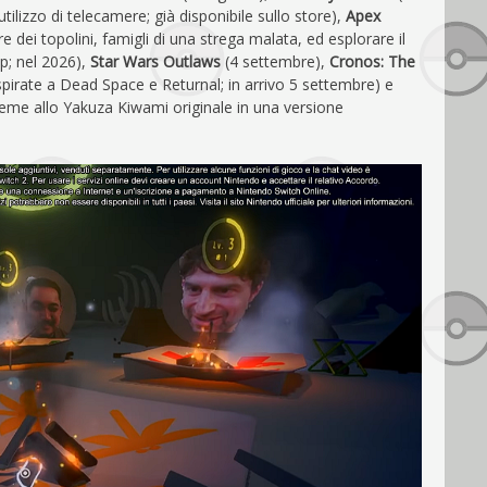
’utilizzo di telecamere; già disponibile sullo store),
Apex
 dei topolini, famigli di una strega malata, ed esplorare il
op; nel 2026),
Star Wars Outlaws
(4 settembre),
Cronos: The
pirate a Dead Space e Returnal; in arrivo 5 settembre) e
ieme allo Yakuza Kiwami originale in una versione