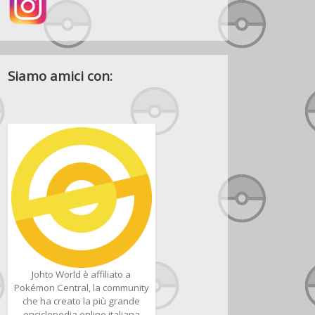
Siamo amici con:
Johto World è affiliato a
Pokémon Central, la community
che ha creato la più grande
enciclopedia online italiana