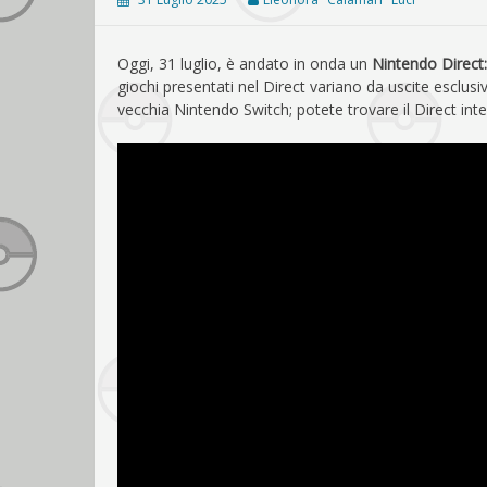
Oggi, 31 luglio, è andato in onda un
Nintendo Direct
giochi presentati nel Direct variano da uscite esclusiv
vecchia Nintendo Switch; potete trovare il Direct int