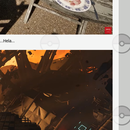
…Hela…