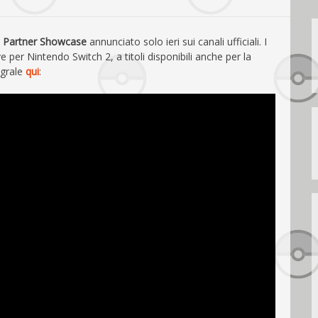
: Partner Showcase
annunciato solo ieri sui canali ufficiali. I
e per Nintendo Switch 2, a titoli disponibili anche per la
egrale
qui
: