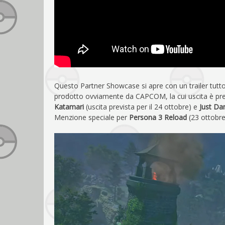
Questo Partner Showcase si apre con un trailer tutt
prodotto ovviamente da CAPCOM, la cui uscita è pre
Katamari
(uscita prevista per il 24 ottobre) e
Just Da
Menzione speciale per
Persona 3 Reload
(23 ottobre)