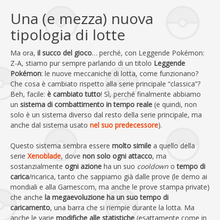
Una (e mezza) nuova
tipologia di lotte
Ma ora,
il succo del gioco
… perché, con Leggende Pokémon:
Z-A, stiamo pur sempre parlando di un titolo
Leggende
Pokémon
: le nuove meccaniche di lotta, come funzionano?
Che cosa è cambiato rispetto alla serie principale “classica”?
Beh, facile:
è cambiato tutto
! Sì, perché finalmente abbiamo
un
sistema di combattimento in tempo reale
(e quindi, non
solo è un sistema diverso dal resto della serie principale, ma
anche dal sistema usato
nel suo predecessore
).
Questo sistema sembra essere
molto simile
a quello della
serie
Xenoblade
, dove
non solo ogni attacco
, ma
sostanzialmente
ogni azione
ha un suo
cooldown
o
tempo di
carica
/ricarica, tanto che sappiamo già dalle prove (le demo ai
mondiali e alla Gamescom, ma anche le prove stampa private)
che anche
la megaevoluzione ha un suo tempo di
caricamento
, una barra che si riempie durante la lotta. Ma
anche le varie
modifiche alle statistiche
(esattamente come in