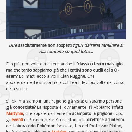
Due
assolutamente non sospetti
figuri dall’aria familiare si
nascondono su quel tetto…
E in più, non volete metterci anche il
“classico team malvagio,
ma che tanto sappiamo già che i cattivi sono quelli della Q-
asar”
? Ed infatti ecco a voi il
Clan Ruggine
. Che
apparentemente si scontrerà col Team MZ più volte nel corso
della storia.
Sì, ok, ma siamo in una regione già vista:
ci saranno persone
già conosciute?
La risposta è, ovviamente,
sì
. Abbiamo infatti
Martynia
, che apparentemente ha
scampato la prigione
dopo
gli
eventi
di Pokémon X e Y, diventando la
direttrice ad interim
del
Laboratorio Pokémon
(scusate, fan del
Professor Platan
,
lui è assente); abbiamo
Matière
, che “eredita” invece l’
agenzia