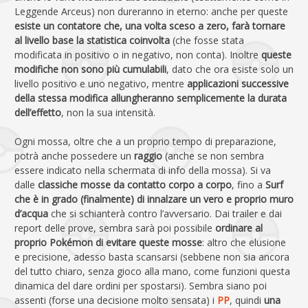
Leggende Arceus) non dureranno in eterno: anche per queste
esiste un contatore che, una volta sceso a zero, farà tornare
al livello base la statistica coinvolta
(che fosse stata
modificata in positivo o in negativo, non conta). Inoltre
queste
modifiche non sono più cumulabili
, dato che ora esiste solo un
livello positivo e uno negativo, mentre
applicazioni successive
della stessa modifica allungheranno semplicemente la durata
dell’effetto
, non la sua intensità.
Ogni mossa, oltre che a un proprio tempo di preparazione,
potrà anche possedere un
raggio
(anche se non sembra
essere indicato nella schermata di info della mossa). Si va
dalle
classiche mosse da contatto corpo a corpo
, fino a
Surf
che è in grado (finalmente) di innalzare un vero e proprio muro
d’acqua
che si schianterà contro l’avversario. Dai trailer e dai
report delle prove, sembra sarà poi possibile
ordinare al
proprio Pokémon di evitare queste mosse
: altro che elusione
e precisione, adesso basta scansarsi (sebbene non sia ancora
del tutto chiaro, senza gioco alla mano, come funzioni questa
dinamica del dare ordini per spostarsi). Sembra siano poi
assenti (forse una decisione molto sensata) i
PP
, quindi
una