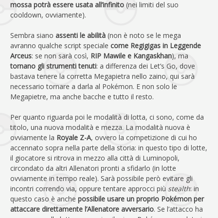
mossa potrà essere usata all’infinito
(nei limiti del suo
cooldown, ovviamente).
Sembra siano
assenti le abilità
(non è noto se le mega
avranno qualche script speciale
come Regigigas in Leggende
Arceus
: se non sarà così,
RIP Mawile e Kangaskhan
), ma
tornano gli strumenti tenuti
: a differenza dei Let’s Go, dove
bastava tenere la corretta Megapietra nello zaino, qui sarà
necessario tornare a darla al Pokémon. E non solo le
Megapietre, ma anche bacche e tutto il resto.
Per quanto riguarda poi le modalità di lotta, ci sono, come da
titolo, una nuova modalità e mezza. La modalità nuova è
ovviamente la
Royale Z-A
, ovvero la competizione di cui ho
accennato sopra nella parte della storia: in questo tipo di lotte,
il giocatore si ritrova in mezzo alla città di Luminopoli,
circondato da altri Allenatori pronti a sfidarlo (in lotte
ovviamente in tempo reale). Sarà possibile però evitare gli
incontri correndo via, oppure tentare approcci più
stealth
: in
questo caso è anche
possibile usare un proprio Pokémon per
attaccare direttamente l’Allenatore avversario
. Se l’attacco ha