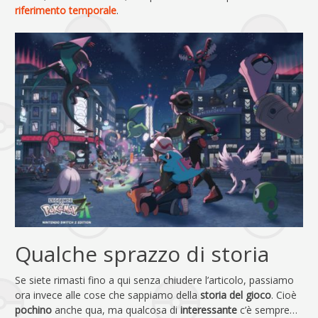
riferimento temporale
.
Qualche sprazzo di storia
Se siete rimasti fino a qui senza chiudere l’articolo, passiamo
ora invece alle cose che sappiamo della
storia del gioco
. Cioè
pochino
anche qua, ma qualcosa di
interessante
c’è sempre…