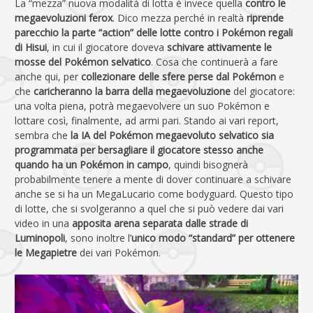
La “mezza” nuova modalità di lotta è invece quella
contro le
megaevoluzioni ferox
. Dico mezza perché in realtà
riprende
parecchio la parte “action” delle lotte contro i Pokémon regali
di Hisui
, in cui il giocatore doveva
schivare attivamente le
mosse del Pokémon selvatico
. Cosa che continuerà a fare
anche qui, per
collezionare delle sfere perse dal Pokémon
e
che
caricheranno la barra della megaevoluzione
del giocatore:
una volta piena, potrà megaevolvere un suo Pokémon e
lottare così, finalmente, ad armi pari. Stando ai vari report,
sembra che
la IA del Pokémon megaevoluto selvatico sia
programmata per bersagliare il giocatore stesso anche
quando ha un Pokémon in campo
, quindi bisognerà
probabilmente tenere a mente di dover continuare a schivare
anche se si ha un MegaLucario come bodyguard. Questo tipo
di lotte, che si svolgeranno a quel che si può vedere dai vari
video in una
apposita arena separata dalle strade di
Luminopoli
, sono inoltre l’
unico modo “standard” per ottenere
le Megapietre
dei vari Pokémon.