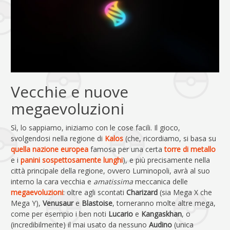
Vecchie e nuove
megaevoluzioni
Sì, lo sappiamo, iniziamo con le cose facili. Il gioco,
svolgendosi nella regione di
Kalos
(che, ricordiamo, si basa su
quella nazione europea
famosa per una certa
torre di metallo
e i
panini sospettosamente lunghi
), e più precisamente nella
città principale della regione, ovvero Luminopoli, avrà al suo
interno la cara vecchia e
amatissima
meccanica delle
megaevoluzioni
: oltre agli scontati
Charizard
(sia Mega X che
Mega Y),
Venusaur
e
Blastoise
, torneranno molte altre mega,
come per esempio i ben noti
Lucario
e
Kangaskhan
, o
(incredibilmente) il mai usato da nessuno
Audino
(unica