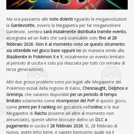
Ma ora passiamo alle
note dolenti
riguardo le megaevoluzioni:
la
Gardevoirite
, ovvero la Megapietra per far megaevolvere
Gardevoir, sembra
sarà inizialmente distribuita tramite evento
,
assegnata ad un Ralts che sarà scaricabile solo
fino al 28
febbraio 2026
.
Non è al momento noto se questo strumento
sia ottenibile nel gioco base oppure no
(in maniera simile alla
Blazikenite in Pokémon X e Y
, inizialmente un evento limitato
al periodo di uscita e solo poi rilasciata per tutti coi remake di
terza generazione).
Altri due grossi problemi sono poi legati alle Megapietre dei
Pokémon iniziali della regione di Kalos,
Chesnaught, Delphox e
Greninja
, che saranno disponibili
per un periodo di tempo
limitato
solamente come
ricompense del PvP
di questo gioco,
come
premi per il ranking
del giocatore nell’
online;
e le due
Megapietre di
Raichu
(insieme ad altre al momento non
annunciate), queste ultime bloccate dietro un
DLC a
pagamento
in uscita il
28 febbraio 2026
. Sì, 28 febbraio di
nuovo, avete letto bene, e sapete benissimo quale sia il