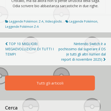
Cristallo, ma da allora non si perde un’uscita della saga.
Odia scrivere bio abbastanza sarcastiche in due righe.
Leggende Pokémon: Z-A
,
Videogiochi
Leggende Pokémon
,
Leggende Pokémon Z-A
Navigazione
TOP 10 MIGLIORI
Nintendo Switch è a
MEGAEVOLUZIONI DI TUTTI I
pochissimo dal superare il DS
articoli
TEMPI
(e tutti gli altri numeri dal
report di novembre 2025)
Tutti gli articoli
Cerca