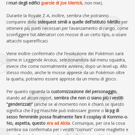
i muri degli edifici
(
parole di Joe Merrick
, non mie).
Durante la Royale Z-A, inoltre, sembra che potranno
comparire delle
sidequest simili a quelle dell’Istituto Mirtillo
per
ottenere più punti necessari per l’avanzamento di rango, come
sconfiggere tot Allenatori con mosse di un certo tipo, o usare
attacchi superefficaci.
Viene inoltre confermato che l’evoluzione dei Pokémon sarà
come in Leggende Arceus, selezionandola dal menu squadra,
invece che come normalmente avviene, dopo un level-up. Allo
stesso modo, anche le mosse apprese da un Pokémon oltre
la quarta, potranno essere apprese da un menu di gioco.
Per quanto riguarda la
customizzazione del personaggio
,
stando ad alcuni report,
sembra che non ci siano più i vestiti
“genderizzati”
(anche se al momento non è chiaro se questo
significa che il pg maschile può indossare gonne o
la pg di
sesso femminile possa finalmente fare il cosplay di Kommo-o.
No, aspetta, questo
era ad Alola
. Comunque, per ora la cosa
sembra sia confermata per i vestiti “comuni” come magliette e