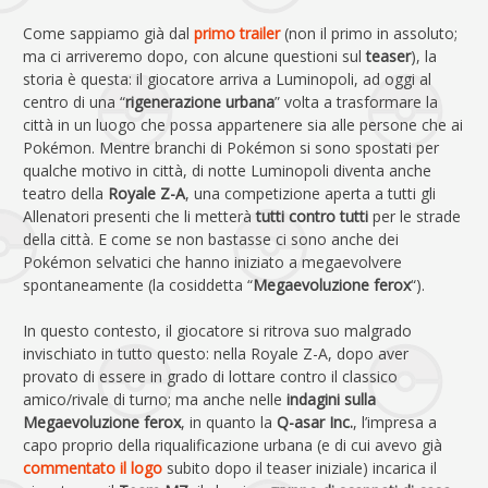
Come sappiamo già dal
primo trailer
(non il primo in assoluto;
ma ci arriveremo dopo, con alcune questioni sul
teaser
), la
storia è questa: il giocatore arriva a Luminopoli, ad oggi al
centro di una “
rigenerazione urbana
” volta a trasformare la
città in un luogo che possa appartenere sia alle persone che ai
Pokémon. Mentre branchi di Pokémon si sono spostati per
qualche motivo in città, di notte Luminopoli diventa anche
teatro della
Royale Z-A
, una competizione aperta a tutti gli
Allenatori presenti che li metterà
tutti contro tutti
per le strade
della città. E come se non bastasse ci sono anche dei
Pokémon selvatici che hanno iniziato a megaevolvere
spontaneamente (la cosiddetta “
Megaevoluzione ferox
“).
In questo contesto, il giocatore si ritrova suo malgrado
invischiato in tutto questo: nella Royale Z-A, dopo aver
provato di essere in grado di lottare contro il classico
amico/rivale di turno; ma anche nelle
indagini sulla
Megaevoluzione ferox
, in quanto la
Q-asar Inc.
, l’impresa a
capo proprio della riqualificazione urbana (e di cui avevo già
commentato il logo
subito dopo il teaser iniziale) incarica il