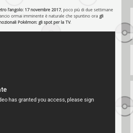
ietro l’angolo: 17 novembre 2017
, poco più di due settimane
e lancio ormai imminente è naturale che spuntino ora
gli
mozionali Pokémon: gli spot per la TV
.