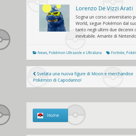
Lorenzo De Vizzi Arati
Sogna un corso universitario pe
World, segue Pokémon dal suo ar
tanto negli ultimi due decenn
inevitabile. Amante di Nintendo 
News
,
Pokémon Ultrasole e Ultraluna
Fortnite
,
Poké
Navigazione
Svelata una nuova figure di Moon e merchandise
Pokémon di Capodanno!
articoli
Home