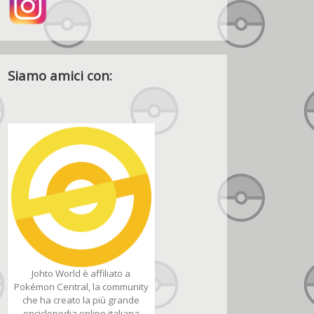
Siamo amici con:
Johto World è affiliato a
Pokémon Central, la community
che ha creato la più grande
enciclopedia online italiana