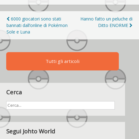
Navigazione
6000 giocatori sono stati
Hanno fatto un peluche di
bannati dall’online di Pokémon
Ditto ENORME
articoli
Sole e Luna
Tutti gli articoli
Cerca
Segui Johto World