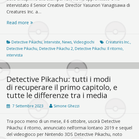
intervistato il Senior Creative Director Yasunori Yanagisawa di
Creatures Inc. a…
Detective
Read more
Pikachu:
il
ritorno
Detective Pikachu
,
Interviste
,
News
,
Videogiochi
Creatures Inc.
,
–
Detective Pikachu
,
Detective Pikachu 2
,
Detective Pikachu: Il ritorno
,
IGN
intervista
intervista
uno
sviluppatore
Detective Pikachu: tutti i modi
del
di recuperare il primo capitolo, e
gioco
tutte le differenze tra i media
7 Settembre 2023
Simone Ghezzi
Tra poco meno di un mese, il 6 ottobre, uscirà Detective
Pikachu: il ritorno, annunciato nell’ormai lontano 2019 e sequel
del videogioco per Nintendo 3DS Detective Pikachu, noto