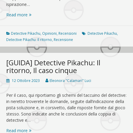
ispirazione…
[RECENSIONE]
Read more
Detective
Pikachu:
Il
Detective Pikachu
,
Opinioni
,
Recensioni
Detective Pikachu
,
ritorno
Detective Pikachu: Il ritorno
,
Recensione
è
un
gioco
[GUIDA] Detective Pikachu: Il
con
ritorno, Il caso cinque
l’anima
12 Ottobre 2023
Eleonora "Calamari" Luci
Per il caso, qui riportiamo gli schemi del taccuino del detective:
in neretto troverete le domande, seguite dall’indicazione della
pista soluzione e, in corsivetto, dalle risposte fornite dal gioco
stesso. Sono indicate anche le conclusioni della coppia di
detective e…
[GUIDA]
Read more