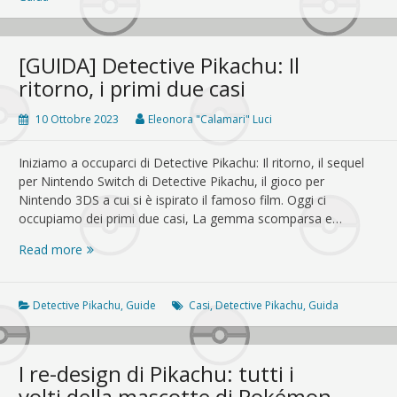
i
casi
tre
[GUIDA] Detective Pikachu: Il
e
ritorno, i primi due casi
quattro
10 Ottobre 2023
Eleonora "Calamari" Luci
Iniziamo a occuparci di Detective Pikachu: Il ritorno, il sequel
per Nintendo Switch di Detective Pikachu, il gioco per
Nintendo 3DS a cui si è ispirato il famoso film. Oggi ci
occupiamo dei primi due casi, La gemma scomparsa e…
[GUIDA]
Read more
Detective
Pikachu:
Il
Detective Pikachu
,
Guide
Casi
,
Detective Pikachu
,
Guida
ritorno,
i
primi
I re-design di Pikachu: tutti i
due
volti della mascotte di Pokémon