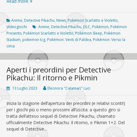
Pokémon
Read more
Presents
8/8:
DLC
Anime
,
Detective Pikachu
,
News
,
Pokémon Scarlatto e Violetto
,
e
Videogiochi
Anime
,
Detective Pikachu
,
DLC
,
Pokémon
,
Pokémon
due
Presents
,
Pokémon Scarlatto e Violetto
,
Pokémon Sleep
,
Pokémon
nuove
Stadium
,
pokemon tcg
,
Pokémon: Venti di Paldea
,
Pokémon: Verso la
serie
cima
animate
Aperti i preordini per Detective
Pikachu: Il ritorno e Pikmin
13 Luglio 2023
Eleonora "Calamari" Luci
Inizia la stagione dell’apertura dei preordini (e relativi sconti!)
per i giochi più o meno prossimi all’uscita: a questo giro si
tratta dell’atteso sequel di Detective Pikachu, chiamato
ufficialmente Detective Pikachu: Il ritorno, e Pikmin 1+2. Del
sequel di Detective…