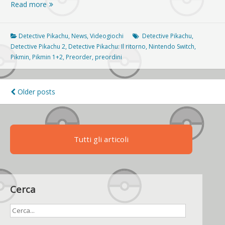
Aperti
Read more
i
preordini
per
Detective Pikachu
,
News
,
Videogiochi
Detective Pikachu
,
Detective
Detective Pikachu 2
,
Detective Pikachu: Il ritorno
,
Nintendo Switch
,
Pikachu:
Pikmin
,
Pikmin 1+2
,
Preorder
,
preordini
Il
ritorno
e
Navigazione
Older posts
Pikmin
articoli
Tutti gli articoli
Cerca