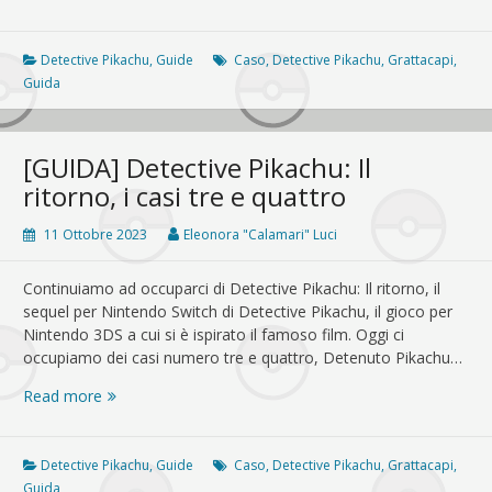
Detective
Pikachu:
Il
Detective Pikachu
,
Guide
Caso
,
Detective Pikachu
,
Grattacapi
,
ritorno,
Guida
Il
caso
cinque
[GUIDA] Detective Pikachu: Il
ritorno, i casi tre e quattro
11 Ottobre 2023
Eleonora "Calamari" Luci
Continuiamo ad occuparci di Detective Pikachu: Il ritorno, il
sequel per Nintendo Switch di Detective Pikachu, il gioco per
Nintendo 3DS a cui si è ispirato il famoso film. Oggi ci
occupiamo dei casi numero tre e quattro, Detenuto Pikachu…
[GUIDA]
Read more
Detective
Pikachu:
Il
Detective Pikachu
,
Guide
Caso
,
Detective Pikachu
,
Grattacapi
,
ritorno,
Guida