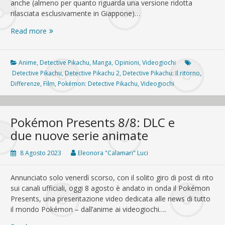
anche (almeno per quanto riguarda una versione ridotta
rilasciata esclusivamente in Giappone)…
Detective
Read more
Pikachu:
tutti
i
Anime
,
Detective Pikachu
,
Manga
,
Opinioni
,
Videogiochi
modi
Detective Pikachu
,
Detective Pikachu 2
,
Detective Pikachu: Il ritorno
,
di
Differenze
,
Film
,
Pokémon: Detective Pikachu
,
Videogiochi
recuperare
il
primo
Pokémon Presents 8/8: DLC e
capitolo,
due nuove serie animate
e
tutte
8 Agosto 2023
Eleonora "Calamari" Luci
le
differenze
Annunciato solo venerdì scorso, con il solito giro di post di rito
tra
sui canali ufficiali, oggi 8 agosto è andato in onda il Pokémon
i
Presents, una presentazione video dedicata alle news di tutto
media
il mondo Pokémon – dall’anime ai videogiochi….