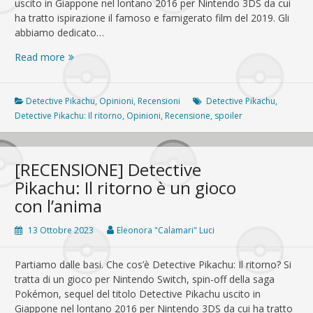
uscito in Giappone nel lontano 2016 per Nintendo 3DS da cui
ha tratto ispirazione il famoso e famigerato film del 2019. Gli
abbiamo dedicato…
Detective
Read more
Pikachu:
Il
ritorno
Detective Pikachu
,
Opinioni
,
Recensioni
Detective Pikachu
,
è
Detective Pikachu: Il ritorno
,
Opinioni
,
Recensione
,
spoiler
un
gioco
umano
[RECENSIONE] Detective
Pikachu: Il ritorno è un gioco
con l’anima
13 Ottobre 2023
Eleonora "Calamari" Luci
Partiamo dalle basi. Che cos’è Detective Pikachu: Il ritorno? Si
tratta di un gioco per Nintendo Switch, spin-off della saga
Pokémon, sequel del titolo Detective Pikachu uscito in
Giappone nel lontano 2016 per Nintendo 3DS da cui ha tratto