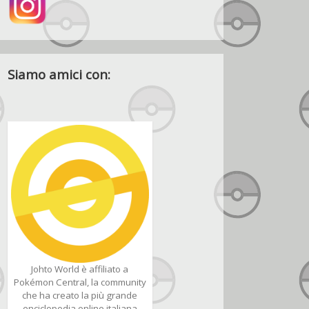
Siamo amici con:
Johto World è affiliato a
Pokémon Central, la community
che ha creato la più grande
enciclopedia online italiana