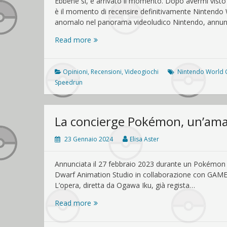
Ebbene sì, è arrivato il momento. Dopo avermi visto p
malissimo
è il momento di recensire definitivamente Nintendo
anomalo nel panorama videoludico Nintendo, annun
Nintendo
Read more
World
Championships:
NES
Opinioni
,
Recensioni
,
Videogiochi
Nintendo World 
Edition,
Speedrun
la
recensione
La concierge Pokémon, un’ama
23 Gennaio 2024
Elisa Aster
Annunciata il 27 febbraio 2023 durante un Pokémon 
Dwarf Animation Studio in collaborazione con GAME F
L’opera, diretta da Ogawa Iku, già regista…
La
Read more
concierge
Pokémon,