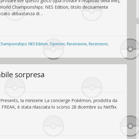
rovare live questo gioco (qua trovate il reupload della live),
 World Championships: NES Edition, titolo decisamente
ciato abbastanza di…
Championships: NES Edition
,
Opinioni
,
Recensione
,
Recensioni
,
bile sorpresa
Presents, la miniserie La concierge Pokémon, prodotta da
REAK, è stata rilasciata lo scorso 28 dicembre su Netflix.