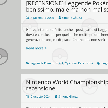
[RECENSIONE] Leggende Pokém
benissimo, male ma non malis
7 Dicembre 2025
Simone Ghezzi
Ho recentemente finito anche il post-game di Leggen
dovute conclusioni per quello che molto probabilmente
generazione (no, mi dispiace, Champions non sarà…
[RECENSIONE]
Read more
Leggende
Pokémon:
Z-
Leggende Pokémon: Z-A
,
Opinioni
,
Recensioni
Leg
A,
bene
ma
Nintendo World Championships:
non
recensione
benissimo,
male
9 Agosto 2024
Simone Ghezzi
ma
non