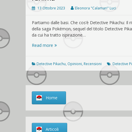
13 Ottobre 2023
Eleonora "Calamari" Luci
Partiamo dalle basi. Che cos’è Detective Pikachu: Il r
della saga Pokémon, sequel del titolo Detective Pik
da cui ha tratto ispirazione…
[RECENSIONE]
Read more
Detective
Pikachu:
Il
Detective Pikachu
,
Opinioni
,
Recensioni
Detective P
ritorno
è
un
gioco
con
Home
l’anima
Articoli