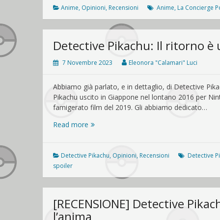
un’amabile
Anime
,
Opinioni
,
Recensioni
Anime
,
La Concierge 
sorpresa
Detective Pikachu: Il ritorno 
7 Novembre 2023
Eleonora "Calamari" Luci
Abbiamo già parlato, e in dettaglio, di Detective Pikach
Pikachu uscito in Giappone nel lontano 2016 per Nint
famigerato film del 2019. Gli abbiamo dedicato…
Detective
Read more
Pikachu:
Il
ritorno
Detective Pikachu
,
Opinioni
,
Recensioni
Detective P
è
spoiler
un
gioco
umano
[RECENSIONE] Detective Pikachu
l’anima