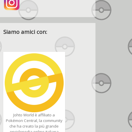
Siamo amici con:
Johto World è affiliato a
Pokémon Central, la community
che ha creato la più grande
enciclopedia online italiana