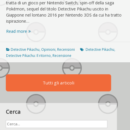
tratta di un gioco per Nintendo Switch, spin-off della saga
Pokémon, sequel del titolo Detective Pikachu uscito in
Giappone nel lontano 2016 per Nintendo 3DS da cui ha tratto
ispirazione…
[RECENSIONE]
Read more
Detective
Pikachu:
Il
Detective Pikachu
,
Opinioni
,
Recensioni
Detective Pikachu
,
ritorno
Detective Pikachu: Il ritorno
,
Recensione
è
un
gioco
con
Tutti gli articoli
l’anima
Cerca