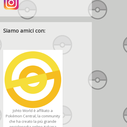
Siamo amici con:
Johto World è affiliato a
Pokémon Central, la community
che ha creato la più grande
enciclopedia online italiana