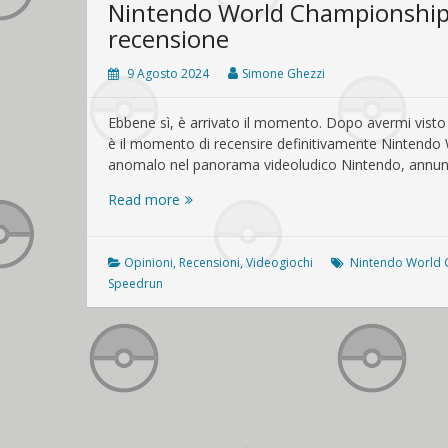
Nintendo World Championships:
recensione
9 Agosto 2024
Simone Ghezzi
Ebbene sì, è arrivato il momento. Dopo avermi visto p
è il momento di recensire definitivamente Nintendo
anomalo nel panorama videoludico Nintendo, annun
Nintendo
Read more
World
Championships:
NES
Opinioni
,
Recensioni
,
Videogiochi
Nintendo World 
Edition,
Speedrun
la
recensione