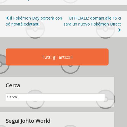
Navigazione
Il Pokémon Day porterà con
UFFICIALE: domani alle 15 ci
sé novità eclatanti
sarà un nuovo Pokémon Direct
articoli
Tutti gli articoli
Cerca
Segui Johto World