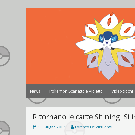
Skip
to
Johto World
Le novità più frizzanti dall'universo Pokémon e 
content
News
Pokémon Scarlatto e Violetto
Videogiochi
Ritornano le carte Shining! Si 
16 Giugno 2017
Lorenzo De Vizzi Arati