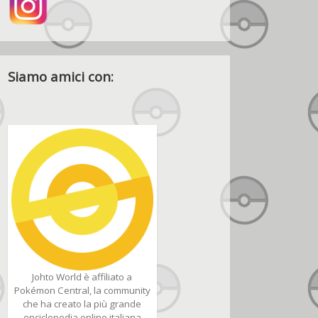
Siamo amici con:
Johto World è affiliato a
Pokémon Central, la community
che ha creato la più grande
enciclopedia online italiana