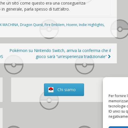
i che un sito come questo era una conseguenza
in generale, parla spesso di tutt’altro.
X MACHINA
,
Dragon Quest
,
Fire Emblem
,
Hoenn
,
Indie Highlights
,
Pokémon su Nintendo Switch, arriva la conferma che il
DS
gioco sarà “un’esperienza tradizionale”
Chi siamo
Per fornire 
memorizzare
tecnologie 
ID unici su 
negativament