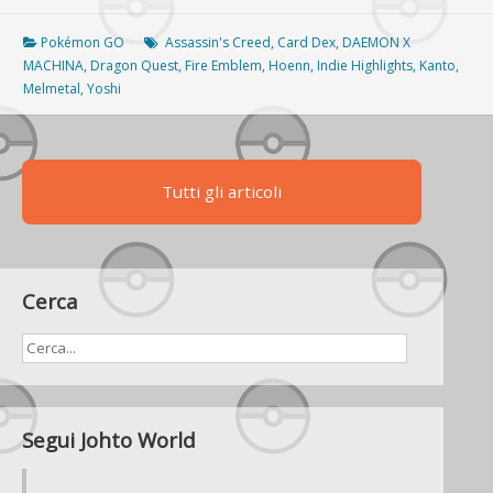
carte
Shining!
Pokémon GO
Assassin's Creed
,
Card Dex
,
DAEMON X
Si
MACHINA
,
Dragon Quest
,
Fire Emblem
,
Hoenn
,
Indie Highlights
,
Kanto
,
inizia
Melmetal
,
Yoshi
da
Ho-
oh
e
Tutti gli articoli
Mew
Cerca
Segui Johto World