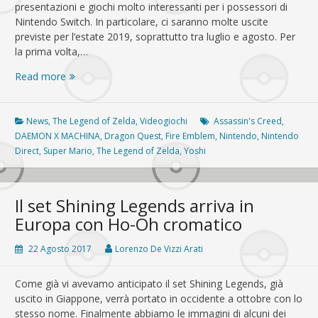
presentazioni e giochi molto interessanti per i possessori di
Nintendo Switch. In particolare, ci saranno molte uscite
previste per l’estate 2019, soprattutto tra luglio e agosto. Per
la prima volta,…
Nintendo
Read more
Direct,
tutti
gli
News
,
The Legend of Zelda
,
Videogiochi
Assassin's Creed
,
annunci:
DAEMON X MACHINA
,
Dragon Quest
,
Fire Emblem
,
Nintendo
,
Nintendo
c’è
Direct
,
Super Mario
,
The Legend of Zelda
,
Yoshi
il
remake
di
Il set Shining Legends arriva in
Link’s
Europa con Ho-Oh cromatico
Awakening
22 Agosto 2017
Lorenzo De Vizzi Arati
Come già vi avevamo anticipato il set Shining Legends, già
uscito in Giappone, verrà portato in occidente a ottobre con lo
stesso nome. Finalmente abbiamo le immagini di alcuni dei