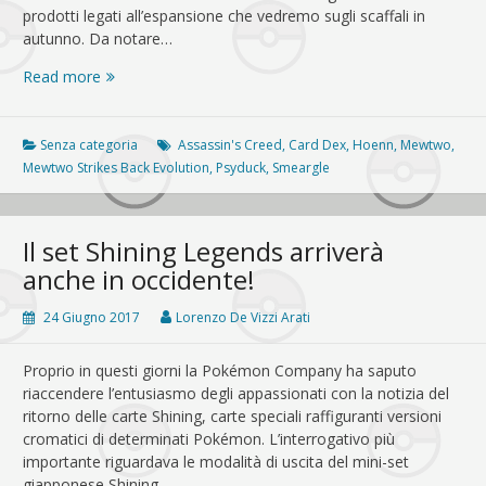
prodotti legati all’espansione che vedremo sugli scaffali in
autunno. Da notare…
Il
Read more
set
Shining
Legends
Senza categoria
Assassin's Creed
,
Card Dex
,
Hoenn
,
Mewtwo
,
arriva
Mewtwo Strikes Back Evolution
,
Psyduck
,
Smeargle
in
Europa
con
Il set Shining Legends arriverà
Ho-
anche in occidente!
Oh
cromatico
24 Giugno 2017
Lorenzo De Vizzi Arati
Proprio in questi giorni la Pokémon Company ha saputo
riaccendere l’entusiasmo degli appassionati con la notizia del
ritorno delle carte Shining, carte speciali raffiguranti versioni
cromatici di determinati Pokémon. L’interrogativo più
importante riguardava le modalità di uscita del mini-set
giapponese Shining…