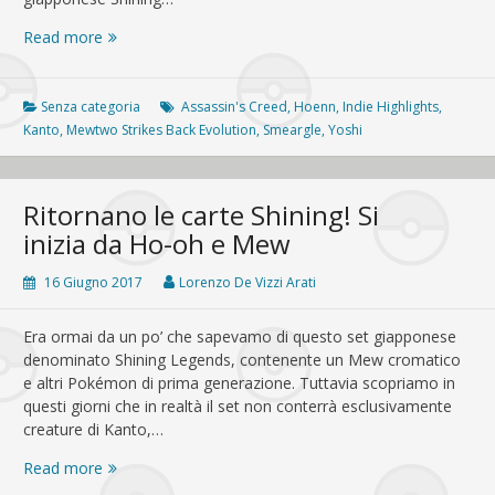
Il
Read more
set
Shining
Legends
Senza categoria
Assassin's Creed
,
Hoenn
,
Indie Highlights
,
arriverà
Kanto
,
Mewtwo Strikes Back Evolution
,
Smeargle
,
Yoshi
anche
in
occidente!
Ritornano le carte Shining! Si
inizia da Ho-oh e Mew
16 Giugno 2017
Lorenzo De Vizzi Arati
Era ormai da un po’ che sapevamo di questo set giapponese
denominato Shining Legends, contenente un Mew cromatico
e altri Pokémon di prima generazione. Tuttavia scopriamo in
questi giorni che in realtà il set non conterrà esclusivamente
creature di Kanto,…
Ritornano
Read more
le