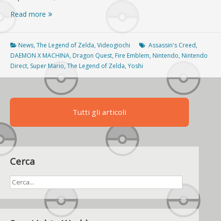
Nintendo
Read more
Direct,
tutti
gli
News
,
The Legend of Zelda
,
Videogiochi
Assassin's Creed
,
annunci:
DAEMON X MACHINA
,
Dragon Quest
,
Fire Emblem
,
Nintendo
,
Nintendo
c’è
Direct
,
Super Mario
,
The Legend of Zelda
,
Yoshi
il
remake
di
Link’s
Tutti gli articoli
Awakening
Cerca