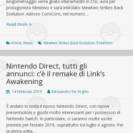
lungometraggio verrà girato interamente in CGI, avrà per
protagonista Mewtwo e sarà intitolato Mewtwo Strikes Back
Evolution. Adesso CoroCoro, nel numero…
CoroCoro
Read more
svela
in
anteprima
Anime
,
News
Mewtwo Strikes Back Evolution
,
Pokémon
immagini
del
ventiduesimo
Nintendo Direct, tutti gli
film
annunci: c’è il remake di Link’s
Awakening
14 Febbraio 2019
Alessandro De Virgilio
È andato in onda il nuovo Nintendo Direct, con nuove
presentazioni e giochi molto interessanti per i possessori di
Nintendo Switch. In particolare, ci saranno molte uscite
previste per l’estate 2019, soprattutto tra luglio e agosto. Per
la prima volta,…