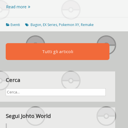
Nintendo
Read more
Streetzone
Meeting,
il
Eventi
Bagon
,
EX Series
,
Pokemon XY
,
Remake
sito
è
ora
online
Tutti gli articoli
Cerca
Segui Johto World