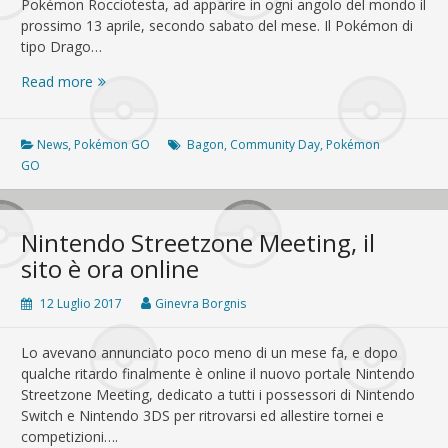
Pokémon Rocciotesta, ad apparire in ogni angolo del mondo il
prossimo 13 aprile, secondo sabato del mese. Il Pokémon di
tipo Drago…
Bagon
Read more
protagonista
del
prossimo
News
,
Pokémon GO
Bagon
,
Community Day
,
Pokémon
Community
GO
Day
Nintendo Streetzone Meeting, il
sito è ora online
12 Luglio 2017
Ginevra Borgnis
Lo avevano annunciato poco meno di un mese fa, e dopo
qualche ritardo finalmente è online il nuovo portale Nintendo
Streetzone Meeting, dedicato a tutti i possessori di Nintendo
Switch e Nintendo 3DS per ritrovarsi ed allestire tornei e
competizioni….