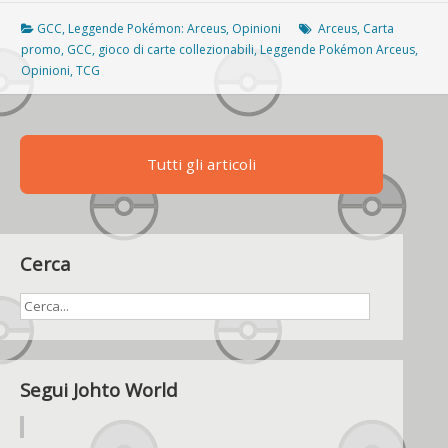
Gioco
di
GCC
,
Leggende Pokémon: Arceus
,
Opinioni
Arceus
,
Carta
Carte
promo
,
GCC
,
gioco di carte collezionabili
,
Leggende Pokémon Arceus
,
Collezionabili
Opinioni
,
TCG
Pokémon
Tutti gli articoli
Cerca
Segui Johto World