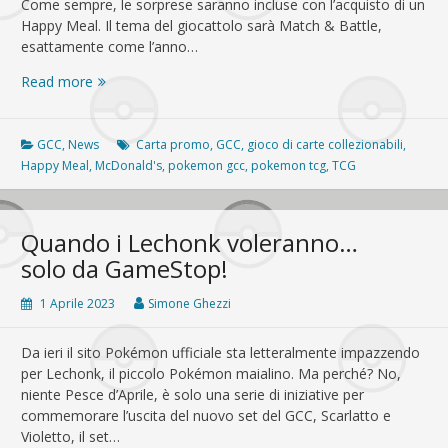
Come sempre, le sorprese saranno incluse con l’acquisto di un
Happy Meal. Il tema del giocattolo sarà Match & Battle,
esattamente come l’anno…
McDonald’s
Read more
e
Pokémon:
a
GCC
,
News
Carta promo
,
GCC
,
gioco di carte collezionabili
,
breve
Happy Meal
,
McDonald's
,
pokemon gcc
,
pokemon tcg
,
TCG
il
ritorno
delle
Quando i Lechonk voleranno…
sorprese
solo da GameStop!
a
tema
1 Aprile 2023
Simone Ghezzi
Da ieri il sito Pokémon ufficiale sta letteralmente impazzendo
per Lechonk, il piccolo Pokémon maialino. Ma perché? No,
niente Pesce d’Aprile, è solo una serie di iniziative per
commemorare l’uscita del nuovo set del GCC, Scarlatto e
Violetto, il set…