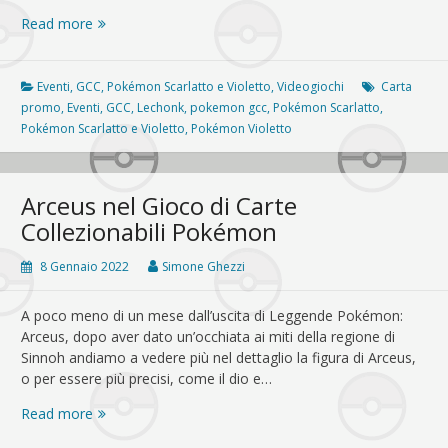
Quando
Read more
i
Lechonk
voleranno…
Eventi
,
GCC
,
Pokémon Scarlatto e Violetto
,
Videogiochi
Carta
solo
promo
,
Eventi
,
GCC
,
Lechonk
,
pokemon gcc
,
Pokémon Scarlatto
,
da
Pokémon Scarlatto e Violetto
,
Pokémon Violetto
GameStop!
Arceus nel Gioco di Carte
Collezionabili Pokémon
8 Gennaio 2022
Simone Ghezzi
A poco meno di un mese dall’uscita di Leggende Pokémon:
Arceus, dopo aver dato un’occhiata ai miti della regione di
Sinnoh andiamo a vedere più nel dettaglio la figura di Arceus,
o per essere più precisi, come il dio e…
Arceus
Read more
nel